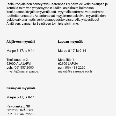
Etelä-Pohjalainen perheyritys Saarenpää Oy palvelee verkkokaupan ja
kentällä toimivan yritysmyynnin lisäksi asiakkaita kolmessa
kookkaassa kivijalkamyymälässä. Myymälöissämme varastoimme
tuotteita runsaasti. Asiantuntevat myyjämme palvelvat myymälöiden
aukioloaikana myös verkkokauppaostoksissa. Alla yhteystiedot
Alajärven, Lapuan ja Seinäjoen toimipisteisiimme.
Alajärven myymälä
Lapuan myymälä
Ma-pe 8-17, la 9-14
Ma-pe 8-17, la 9-14
Teollisuustie 2
Metallitie 1
62900 ALAJÄRVI
62100 LAPUA
puh.
(06) 557 2000
puh.
(06) 433 2220
myynti@saarenpaaoy.fi
myynti@saarenpaaoy.fi
Seinäjoen myymälä
Ma-pe 8-17, la 9-14
Päivölänkatu 38
60120 SEINÄJOKI
Puh.
030 440 2220