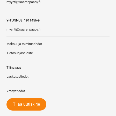
myynti@saarenpaaoy.fi
Y-TUNNUS: 1911456-9
myynti@saarenpaaoy.fi
Maksu- ja toimitusehdot
Tietosuojaseloste
Tilinavaus
Laskutustiedot
Yhteystiedot
Tilaa uutiskirje