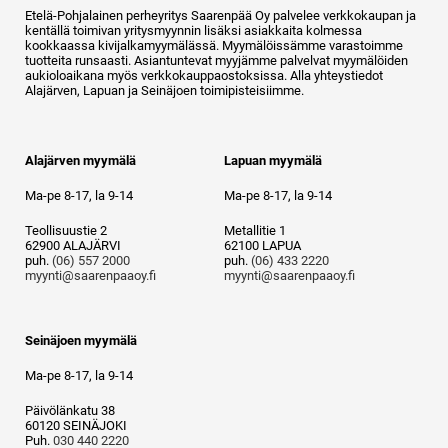
Etelä-Pohjalainen perheyritys Saarenpää Oy palvelee verkkokaupan ja
kentällä toimivan yritysmyynnin lisäksi asiakkaita kolmessa
kookkaassa kivijalkamyymälässä. Myymälöissämme varastoimme
tuotteita runsaasti. Asiantuntevat myyjämme palvelvat myymälöiden
aukioloaikana myös verkkokauppaostoksissa. Alla yhteystiedot
Alajärven, Lapuan ja Seinäjoen toimipisteisiimme.
Alajärven myymälä
Lapuan myymälä
Ma-pe 8-17, la 9-14
Ma-pe 8-17, la 9-14
Teollisuustie 2
Metallitie 1
62900 ALAJÄRVI
62100 LAPUA
puh.
(06) 557 2000
puh.
(06) 433 2220
myynti@saarenpaaoy.fi
myynti@saarenpaaoy.fi
Seinäjoen myymälä
Ma-pe 8-17, la 9-14
Päivölänkatu 38
60120 SEINÄJOKI
Puh.
030 440 2220