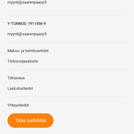
myynti@saarenpaaoy.fi
Y-TUNNUS: 1911456-9
myynti@saarenpaaoy.fi
Maksu- ja toimitusehdot
Tietosuojaseloste
Tilinavaus
Laskutustiedot
Yhteystiedot
Tilaa uutiskirje