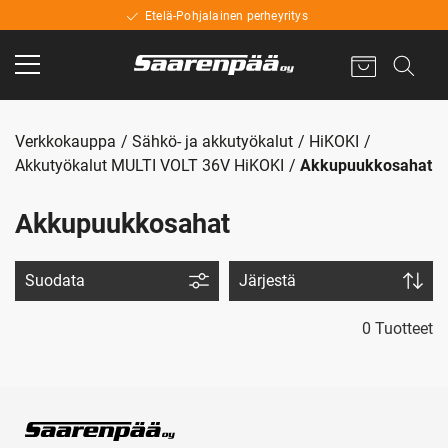
Etelä-Pohjalainen perheyritys
Verkkokauppa
Sähkö- ja akkutyökalut
HiKOKI
Akkutyökalut MULTI VOLT 36V HiKOKI
Akkupuukkosahat
Akkupuukkosahat
Suodata
Järjestä
0 Tuotteet