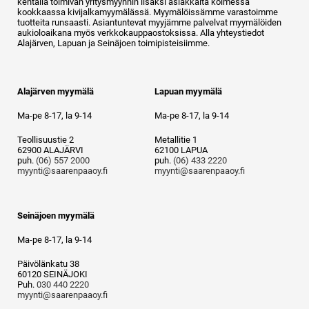
kentällä toimivan yritysmyynnin lisäksi asiakkaita kolmessa
kookkaassa kivijalkamyymälässä. Myymälöissämme varastoimme
tuotteita runsaasti. Asiantuntevat myyjämme palvelvat myymälöiden
aukioloaikana myös verkkokauppaostoksissa. Alla yhteystiedot
Alajärven, Lapuan ja Seinäjoen toimipisteisiimme.
Alajärven myymälä
Lapuan myymälä
Ma-pe 8-17, la 9-14
Ma-pe 8-17, la 9-14
Teollisuustie 2
Metallitie 1
62900 ALAJÄRVI
62100 LAPUA
puh.
(06) 557 2000
puh.
(06) 433 2220
myynti@saarenpaaoy.fi
myynti@saarenpaaoy.fi
Seinäjoen myymälä
Ma-pe 8-17, la 9-14
Päivölänkatu 38
60120 SEINÄJOKI
Puh.
030 440 2220
myynti@saarenpaaoy.fi