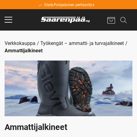
Etelä-Pohjalainen perheyritys
Verkkokauppa
Työkengät – ammatti- ja turvajalkineet
Ammattijalkineet
Ammattijalkineet