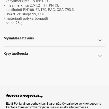
- kehysmerkintä EN166 FT CE
- linssimerkintä 2C-1.2 1 FT KN CE
- sertifiointi EN166, EN170, EAC, CSA Z93.3
- UVA/UVB suoja 99,99 %
- materiaali polykarbonaatti
- paino 26 g
Myymäläsaatavuus
Kysy tuotteesta
Etelä-Pohjalainen perheyritys Saarenpää Oy palvelee verkkokaupan ja
kentällä toimivan yritysmyynnin lisäksi asiakkaita kolmessa