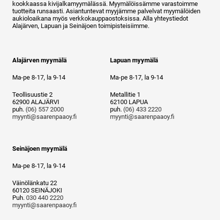
kookkaassa kivijalkamyymälässä. Myymälöissämme varastoimme
tuotteita runsaasti. Asiantuntevat myyjämme palvelvat myymälöiden
aukioloaikana myös verkkokauppaostoksissa. Alla yhteystiedot
Alajärven, Lapuan ja Seinäjoen toimipisteisiimme.
Alajärven myymälä
Lapuan myymälä
Ma-pe 8-17, la 9-14
Ma-pe 8-17, la 9-14
Teollisuustie 2
Metallitie 1
62900 ALAJÄRVI
62100 LAPUA
puh.
(06) 557 2000
puh.
(06) 433 2220
myynti@saarenpaaoy.fi
myynti@saarenpaaoy.fi
Seinäjoen myymälä
Ma-pe 8-17, la 9-14
Väinölänkatu 22
60120 SEINÄJOKI
Puh.
030 440 2220
myynti@saarenpaaoy.fi