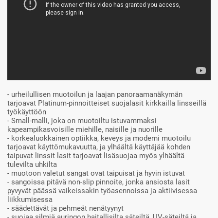
- urheilullisen muotoilun ja laajan panoraamanäkymän
tarjoavat Platinum-pinnoitteiset suojalasit kirkkailla linsseillä
työkäyttöön
- Small-malli, joka on muotoiltu istuvammaksi
kapeampikasvoisille miehille, naisille ja nuorille
- korkealuokkainen optiikka, keveys ja moderni muotoilu
tarjoavat käyttömukavuutta, ja ylhäältä käyttäjää kohden
taipuvat linssit lasit tarjoavat lisäsuojaa myös ylhäältä
tulevilta uhkilta
- muotoon valetut sangat ovat taipuisat ja hyvin istuvat
- sangoissa pitävä non-slip pinnoite, jonka ansiosta lasit
pyvyvät päässä vaikeissakin työasennoissa ja aktiivisessa
liikkumisessa
- säädettävät ja pehmeät nenätyynyt
- suojaa silmiä auringon haitallisilta säteiltä, UV-säteiltä ja