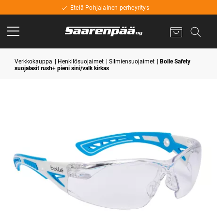
Etelä-Pohjalainen perheyritys
Verkkokauppa
Henkilösuojaimet
Silmiensuojaimet
Bolle Safety
suojalasit rush+ pieni sini/valk kirkas