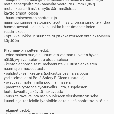
matalaenergisiltä mekaanisilta vaaroilta (6 mm 0,86 g
metallikuula 45 m/s), myös äärimmäisissä
käyttölämpötiloissa
- huurtumisenestopinnoitetut ja
naarmuuntumisenestopinnoitetut linssit, joissa pinnoite ylittää
huomattavasti luokka N ja luokka K testimenetelmien
vaatimukset
- optiikkaluokka 1: suunniteltu pitkäkestoiseen yhtäjaksoiseen
käyttöön
Platinum-pinnoitteen edut
:
- erinomainen suoja huurtumista vastaan turvaten hyvän
näkökyvyn vaihtelevissa olosuhteissa
- kestää erinomaisesti mekaanista kulutusta ehkäisten
naarmujen muodostusta
- puhdistuksen kestävä (puhdistus vesi ja saippua
yhdistelmällä tai Bollé Safety B-Clean tuotteilla)
- pysyvästi molemmilla puolilla linssejä
- parantaa työtehoa, työturvallisuutta, suojalasien
luotettavuutta ja käyttömukavuutta
- suositeltava valinta monipuoliseen yleiskäyttöön sekä
kuumiin ja kosteisiin työoloihin sekä hikeä nostattaviin töihin
Tekniset tiedot
: