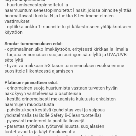
- huurtumisenestopinnoitetut ja
naarmuuntumisenestopinnoitetut linssit, joissa pinnoite ylittää
huomattavasti luokka N ja luokka K testimenetelmien
vaatimukset
- optiikkaluokka 1: suunniteltu pitkäkestoiseen yhtäjaksoiseen
käyttöön
Smoke-tummennuksen edut
:
- optimaalinen ulkoilmakäyttöön, erityisesti kirkkaalla ilmalla
- tarjoaa erinomaisen suojan auringon säteilyltä ja UVA/UVB-
säteilyltä
- hyvin voimakkaan 5-3 tason tummennuksen vuoksi emme
suosittele liikenteessä ajamiseen
Platinum-pinnoitteen edu
t:
- erinomainen suoja huurtumista vastaan turvaten hyvän
näkökyvyn vaihtelevissa olosuhteissa
- kestää erinomaisesti mekaanista kulutusta ehkäisten
naarmujen muodostusta
- puhdistuksen kestävä (puhdistus vesi ja saippua
yhdistelmällä tai Bollé Safety B-Clean tuotteilla)
- pysyvästi molemmilla puolilla linssejä
- parantaa työtehoa, työturvallisuutta, suojalasien
luotettavuutta ja käyttömukavuutta