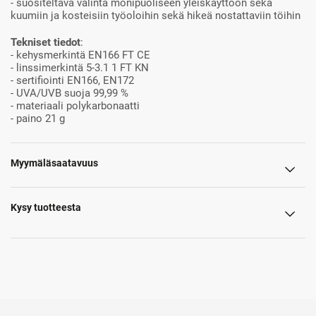
- suositeltava valinta monipuoliseen yleiskäyttöön sekä
kuumiin ja kosteisiin työoloihin sekä hikeä nostattaviin töihin
Tekniset tiedot
:
- kehysmerkintä EN166 FT CE
- linssimerkintä 5-3.1 1 FT KN
- sertifiointi EN166, EN172
- UVA/UVB suoja 99,99 %
- materiaali polykarbonaatti
- paino 21 g
Myymäläsaatavuus
Kysy tuotteesta