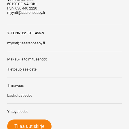
60120 SEINÄJOKI
Puh.
030 440 2220
myynti@saarenpaaoy.fi
Y-TUNNUS: 1911456-9
myynti@saarenpaaoy.fi
Maksu- ja toimitusehdot
Tietosuojaseloste
Tilinavaus
Laskutustiedot
Yhteystiedot
Tilaa uutiskirje