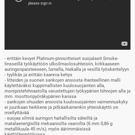
- erittäin kevyet Platinum-pinnoitteiset suojalasit Smoke-
linsseillä työkäyttöön ulkoilmaolosuhteisiin, kirkkaaseen
auringonpaisteeseen, lumella, hiekalla ja vesillä työskentelyyn
- tyylikäs ja erittäin kaareva kehys
- litteiden ja suorien sankojen ansiosta ihanteellinen malli
käytettäväksi kuppimallisten kuulosuojainten alla,
monipistehihnastolla varustettujen työkypärien hihnojen alla ja
mm. moottoripyöräkypärien kanssa
- sankojen ohuuden ansiosta kuulosuojainten vaimennuskyky
ei juurikaan heikkene ja pitkäaikainenkin yhteiskäyttö on
miellyttävää
- suojaa silmiä auringon haitallisilta säteiltä ja
matalaenergisiltä mekaanisilta vaaroilta (6 mm 0,86 g
metallikuula 45 m/s), myös äärimmäisissä
käyttölämpötiloissa