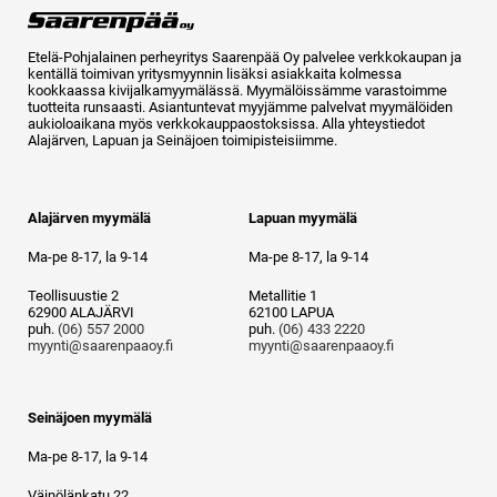
Etelä-Pohjalainen perheyritys Saarenpää Oy palvelee verkkokaupan ja
kentällä toimivan yritysmyynnin lisäksi asiakkaita kolmessa
kookkaassa kivijalkamyymälässä. Myymälöissämme varastoimme
tuotteita runsaasti. Asiantuntevat myyjämme palvelvat myymälöiden
aukioloaikana myös verkkokauppaostoksissa. Alla yhteystiedot
Alajärven, Lapuan ja Seinäjoen toimipisteisiimme.
Alajärven myymälä
Lapuan myymälä
Ma-pe 8-17, la 9-14
Ma-pe 8-17, la 9-14
Teollisuustie 2
Metallitie 1
62900 ALAJÄRVI
62100 LAPUA
puh.
(06) 557 2000
puh.
(06) 433 2220
myynti@saarenpaaoy.fi
myynti@saarenpaaoy.fi
Seinäjoen myymälä
Ma-pe 8-17, la 9-14
Väinölänkatu 22