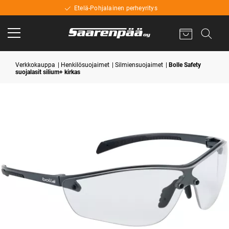
Etelä-Pohjalainen perheyritys
Verkkokauppa
Henkilösuojaimet
Silmiensuojaimet
Bolle Safety
suojalasit silium+ kirkas