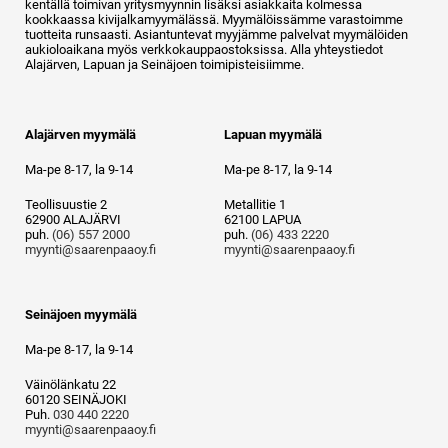
kentällä toimivan yritysmyynnin lisäksi asiakkaita kolmessa
kookkaassa kivijalkamyymälässä. Myymälöissämme varastoimme
tuotteita runsaasti. Asiantuntevat myyjämme palvelvat myymälöiden
aukioloaikana myös verkkokauppaostoksissa. Alla yhteystiedot
Alajärven, Lapuan ja Seinäjoen toimipisteisiimme.
Alajärven myymälä
Lapuan myymälä
Ma-pe 8-17, la 9-14
Ma-pe 8-17, la 9-14
Teollisuustie 2
Metallitie 1
62900 ALAJÄRVI
62100 LAPUA
puh.
(06) 557 2000
puh.
(06) 433 2220
myynti@saarenpaaoy.fi
myynti@saarenpaaoy.fi
Seinäjoen myymälä
Ma-pe 8-17, la 9-14
Väinölänkatu 22
60120 SEINÄJOKI
Puh.
030 440 2220
myynti@saarenpaaoy.fi