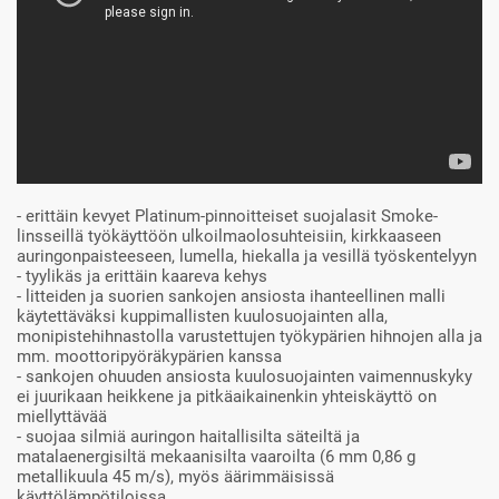
- erittäin kevyet Platinum-pinnoitteiset suojalasit Smoke-
linsseillä työkäyttöön ulkoilmaolosuhteisiin, kirkkaaseen
auringonpaisteeseen, lumella, hiekalla ja vesillä työskentelyyn
- tyylikäs ja erittäin kaareva kehys
- litteiden ja suorien sankojen ansiosta ihanteellinen malli
käytettäväksi kuppimallisten kuulosuojainten alla,
monipistehihnastolla varustettujen työkypärien hihnojen alla ja
mm. moottoripyöräkypärien kanssa
- sankojen ohuuden ansiosta kuulosuojainten vaimennuskyky
ei juurikaan heikkene ja pitkäaikainenkin yhteiskäyttö on
miellyttävää
- suojaa silmiä auringon haitallisilta säteiltä ja
matalaenergisiltä mekaanisilta vaaroilta (6 mm 0,86 g
metallikuula 45 m/s), myös äärimmäisissä
käyttölämpötiloissa