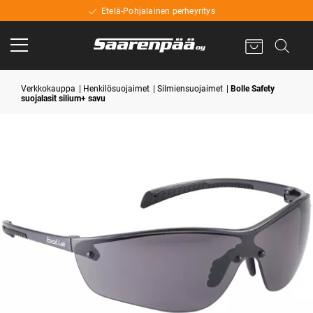
Etelä-Pohjalainen perheyritys
Verkkokauppa
Henkilösuojaimet
Silmiensuojaimet
Bolle Safety
suojalasit silium+ savu