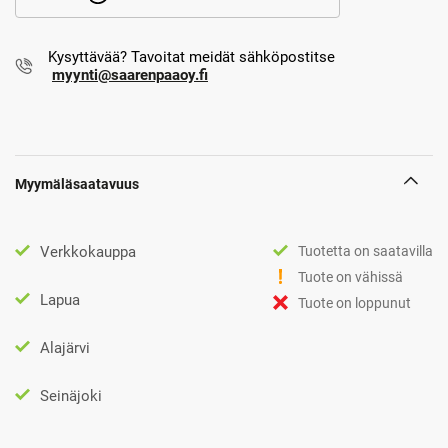
Kysyttävää? Tavoitat meidät sähköpostitse
myynti@saarenpaaoy.fi
Myymäläsaatavuus
Verkkokauppa
Tuotetta on saatavilla
Tuote on vähissä
Lapua
Tuote on loppunut
Alajärvi
Seinäjoki