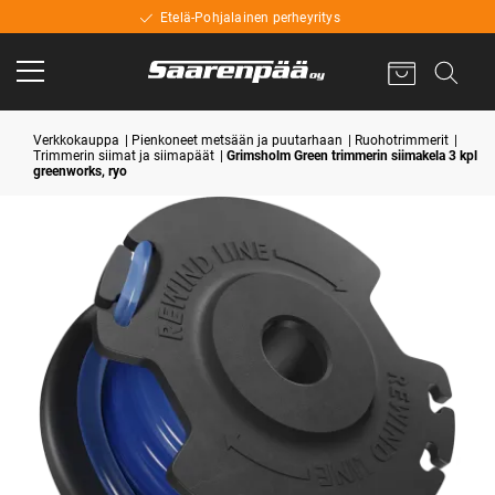
Etelä-Pohjalainen perheyritys
Verkkokauppa
Pienkoneet metsään ja puutarhaan
Ruohotrimmerit
Trimmerin siimat ja siimapäät
Grimsholm Green trimmerin siimakela 3 kpl
greenworks, ryo