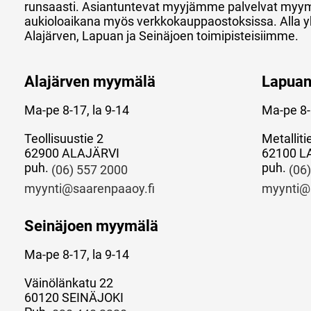
runsaasti. Asiantuntevat myyjämme palvelvat myy
aukioloaikana myös verkkokauppaostoksissa. Alla y
Alajärven, Lapuan ja Seinäjoen toimipisteisiimme.
Alajärven myymälä
Lapua
Ma-pe 8-17, la 9-14
Ma-pe 8-
Teollisuustie 2
Metalliti
62900 ALAJÄRVI
62100 L
puh.
puh.
(06) 557 2000
(06
myynti@saarenpaaoy.fi
myynti@
Seinäjoen myymälä
Ma-pe 8-17, la 9-14
Väinölänkatu 22
60120 SEINÄJOKI