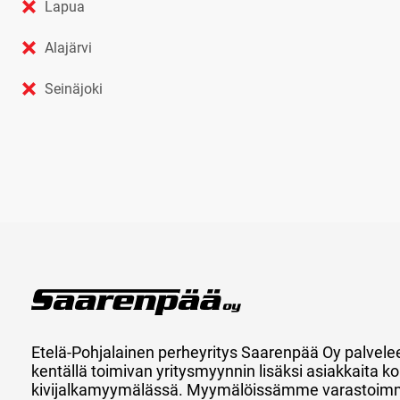
Lapua
Alajärvi
Seinäjoki
Etelä-Pohjalainen perheyritys Saarenpää Oy palvele
kentällä toimivan yritysmyynnin lisäksi asiakkaita
kivijalkamyymälässä. Myymälöissämme varastoimm