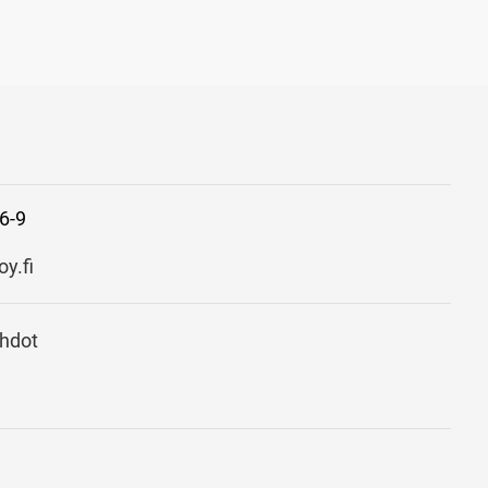
6-9
y.fi
ehdot