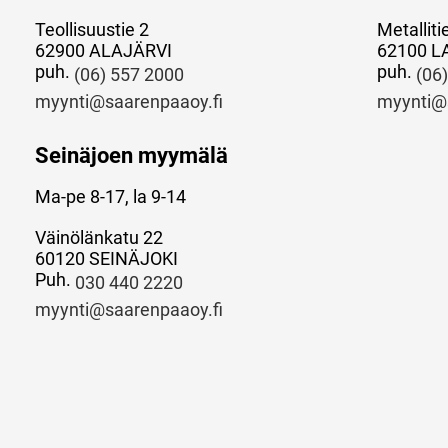
Teollisuustie 2
Metalliti
62900 ALAJÄRVI
62100 L
puh.
puh.
(06) 557 2000
(06
myynti@saarenpaaoy.fi
myynti@
Seinäjoen myymälä
Ma-pe 8-17, la 9-14
Väinölänkatu 22
60120 SEINÄJOKI
Puh.
030 440 2220
myynti@saarenpaaoy.fi