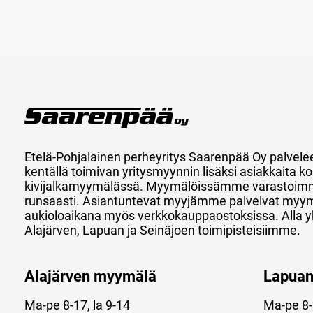
Etelä-Pohjalainen perheyritys Saarenpää Oy palvele
kentällä toimivan yritysmyynnin lisäksi asiakkaita
kivijalkamyymälässä. Myymälöissämme varastoimm
runsaasti. Asiantuntevat myyjämme palvelvat myy
aukioloaikana myös verkkokauppaostoksissa. Alla y
Alajärven, Lapuan ja Seinäjoen toimipisteisiimme.
Alajärven myymälä
Lapua
Ma-pe 8-17, la 9-14
Ma-pe 8-