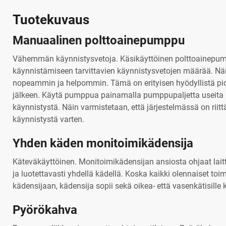
Tuotekuvaus
Manuaalinen polttoainepumppu
Vähemmän käynnistysvetoja. Käsikäyttöinen polttoainepum
käynnistämiseen tarvittavien käynnistysvetojen määrää. Näi
nopeammin ja helpommin. Tämä on erityisen hyödyllistä pi
jälkeen. Käytä pumppua painamalla pumppupaljetta useita 
käynnistystä. Näin varmistetaan, että järjestelmässä on riitt
käynnistystä varten.
Yhden käden monitoimikädensija
Käteväkäyttöinen. Monitoimikädensijan ansiosta ohjaat laitt
ja luotettavasti yhdellä kädellä. Koska kaikki olennaiset toi
kädensijaan, kädensija sopii sekä oikea- että vasenkätisille kä
Pyörökahva