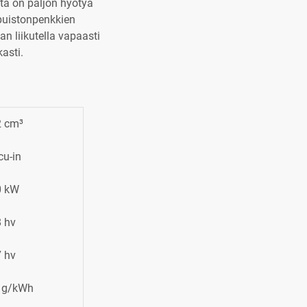
ta on paljon hyötyä
 puistonpenkkien
n liikutella vapaasti
kasti.
2 cm³
cu-in
0 kW
8 hv
7 hv
 g/kWh