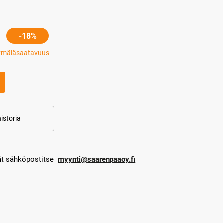
-18%
ymäläsaatavuus
istoria
dät sähköpostitse
myynti@saarenpaaoy.fi