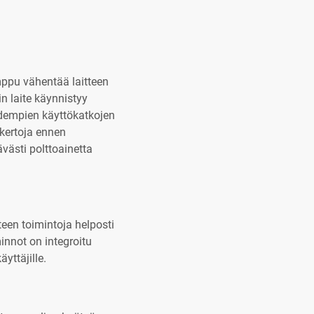
ppu vähentää laitteen
n laite käynnistyy
dempien käyttökatkojen
kertoja ennen
ävästi polttoainetta
een toimintoja helposti
minnot on integroitu
yttäjille.