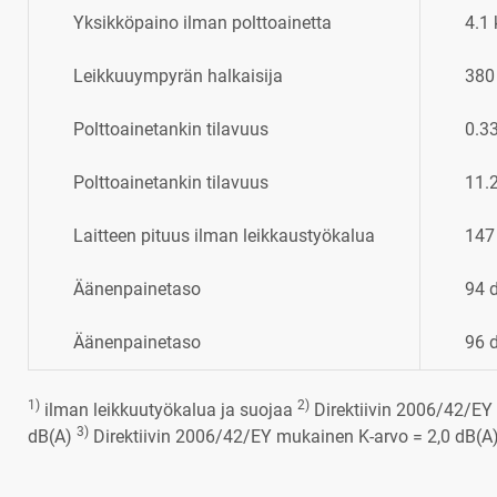
Yksikköpaino ilman polttoainetta
4.1
Leikkuuympyrän halkaisija
38
Polttoainetankin tilavuus
0.3
Polttoainetankin tilavuus
11.2
Laitteen pituus ilman leikkaustyökalua
147
Äänenpainetaso
94 
Äänenpainetaso
96 
1)
2)
ilman leikkuutyökalua ja suojaa
Direktiivin 2006/42/EY
3)
dB(A)
Direktiivin 2006/42/EY mukainen K-arvo = 2,0 dB(A