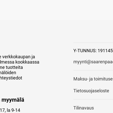
Y-TUNNUS: 191145
e verkkokaupan ja
myynti@saarenpaao
 kolmessa kookkaassa
e tuotteita
mälöiden
hteystiedot
Maksu- ja toimitus
Tietosuojaseloste
n myymälä
Tilinavaus
17, la 9-14