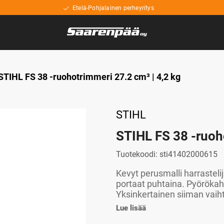
Etelä-Pohjalainen perheyritys
STIHL FS 38 -ruohotrimmeri 27.2 cm³ | 4,2 kg
STIHL
STIHL FS 38 -ruoh
Tuotekoodi:
sti41402000615
Kevyt perusmalli harrasteli
portaat puhtaina. Pyörökah
Yksinkertainen siiman vaih
Lue lisää