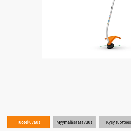
Tuotekuvaus
Myymäläsaatavuus
Kysy tuottees