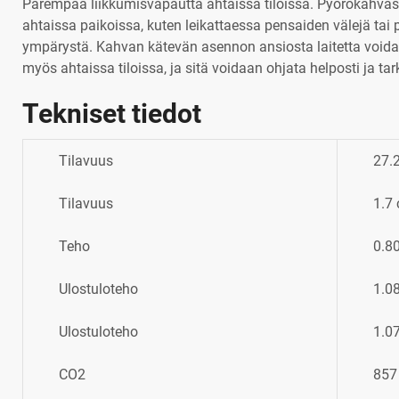
Parempaa liikkumisvapautta ahtaissa tiloissa. Pyörökahvas
ahtaissa paikoissa, kuten leikattaessa pensaiden välejä tai
ympärystä. Kahvan kätevän asennon ansiosta laitetta voidaa
myös ahtaissa tiloissa, ja sitä voidaan ohjata helposti ja tar
Tekniset tiedot
Tilavuus
27.
Tilavuus
1.7 
Teho
0.8
Ulostuloteho
1.0
Ulostuloteho
1.0
CO2
857