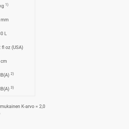
1)
 kg
0 mm
30 L
 fl oz (USA)
 cm
2)
dB(A)
3)
dB(A)
 mukainen K-arvo = 2,0
)