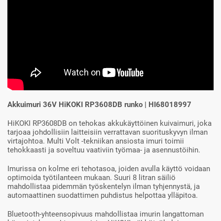
Akkuimuri 36V HiKOKI RP3608DB runko | HI68018997
HiKOKI RP3608DB on tehokas akkukäyttöinen kuivaimuri, joka
tarjoaa johdollisiin laitteisiin verrattavan suorituskyvyn ilman
virtajohtoa. Multi Volt -tekniikan ansiosta imuri toimii
tehokkaasti ja soveltuu vaativiin työmaa- ja asennustöihin.
Imurissa on kolme eri tehotasoa, joiden avulla käyttö voidaan
optimoida työtilanteen mukaan. Suuri 8 litran säiliö
mahdollistaa pidemmän työskentelyn ilman tyhjennystä, ja
automaattinen suodattimen puhdistus helpottaa ylläpitoa.
Bluetooth-yhteensopivuus mahdollistaa imurin langattoman