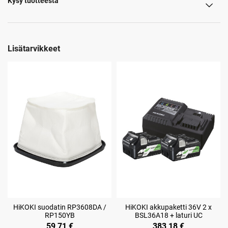
Kysy tuotteesta
Lisätarvikkeet
HiKOKI suodatin RP3608DA /
HiKOKI akkupaketti 36V 2 x
RP150YB
BSL36A18 + laturi UC
59,71 €
383,18 €