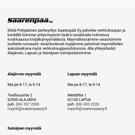
Etelä-Pohjalainen perheyritys Saarenpää Oy palvelee verkkokaupan ja
kentällä toimivan yritysmyynnin lisäksi asiakkaita kolmessa
kookkaassa kivijalkamyymälässä. Myymälöissämme varastoimme
tuotteita runsaasti. Asiantuntevat myyjämme palvelvat myymälöiden
aukioloaikana myös verkkokauppaostoksissa. Alla yhteystiedot
Alajärven, Lapuan ja Seinäjoen toimipisteisiimme.
Alajärven myymälä
Lapuan myymälä
Ma-pe 8-17, la 9-14
Ma-pe 8-17, la 9-14
Teollisuustie 2
Metallitie 1
62900 ALAJÄRVI
62100 LAPUA
puh.
(06) 557 2000
puh.
(06) 433 2220
myynti@saarenpaaoy.fi
myynti@saarenpaaoy.fi
Seinäjoen myymälä