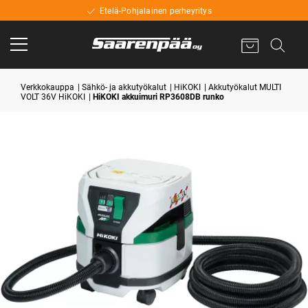
Etelä-Pohjalainen perheyritys
Verkkokauppa
Sähkö- ja akkutyökalut
HiKOKI
Akkutyökalut MULTI
VOLT 36V HiKOKI
HiKOKI akkuimuri RP3608DB runko