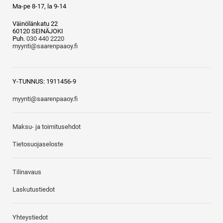
Ma-pe 8-17, la 9-14
Väinölänkatu 22
60120 SEINÄJOKI
Puh.
030 440 2220
myynti@saarenpaaoy.fi
Y-TUNNUS: 1911456-9
myynti@saarenpaaoy.fi
Maksu- ja toimitusehdot
Tietosuojaseloste
Tilinavaus
Laskutustiedot
Yhteystiedot