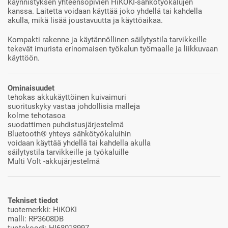
käynnistyksen yhteensopivien HiKOKI-sähkötyökalujen
kanssa. Laitetta voidaan käyttää joko yhdellä tai kahdella
akulla, mikä lisää joustavuutta ja käyttöaikaa.
Kompakti rakenne ja käytännöllinen säilytystila tarvikkeille
tekevät imurista erinomaisen työkalun työmaalle ja liikkuvaan
käyttöön.
Ominaisuudet
tehokas akkukäyttöinen kuivaimuri
suorituskyky vastaa johdollisia malleja
kolme tehotasoa
suodattimen puhdistusjärjestelmä
Bluetooth® yhteys sähkötyökaluihin
voidaan käyttää yhdellä tai kahdella akulla
säilytystila tarvikkeille ja työkaluille
Multi Volt -akkujärjestelmä
Tekniset tiedot
tuotemerkki: HiKOKI
malli: RP3608DB
tuotekoodi: HI68018997