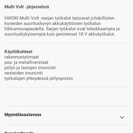
Multi Volt -järjestelmä
HiKOKI Multi Volt -sarjan työkalut tarjoavat johdollisten
koneiden suorituskyvyn akkukäyttöisen työkalun
liikkumisvapaudella. Sarjan työkalut ovat tehokkaampia ja
suorituskykyisempiä kuin perinteiset 18 V akkutyökalut.
Käyttökohteet
rakennustyömaat
puu- ja metalliverstaat
pölyn ja lastujen imurointi
nesteiden imurointi
työkalujen yhteydessä pölynpoisto
Myymäläsaatavuus