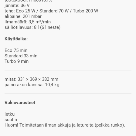
jännite: 36 V
teho: Eco 25 W / Standard 70 W / Turbo 200 W
alipaine: 201 mbar
ilmamäärä: 3,5 m³/min
säiliötilavuus: 8 l (6 l neste)
Käyttöaika:
Eco 75 min
Standard 33 min
Turbo 9 min
mitat: 331 × 369 × 382 mm
paino akun kanssa: 10,4 kg
Vakiovarusteet
letku
suutin
Huom! Toimitetaan ilman akkuja ja latureita (pelkkä runko).