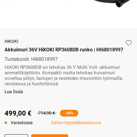
HiKOKI
Akkuimuri 36V HiKOKI RP3608DB runko | HI68018997
Tuotekoodi:
HI68018997
HiKOKI RP3608DB on tehokas 36 V Multi Volt -akkuimuri
ammattikäyttöön. Kompakti mutta tehokas kuivaimuri
soveltuu pölyn, lastujen ja nesteiden imurointiin työmailla,
verstaissa ja huoltotöissä.
Lue lisää
499,00 €
714,90 €
-30%
Varastossa
Katso myymäläsaatavuus