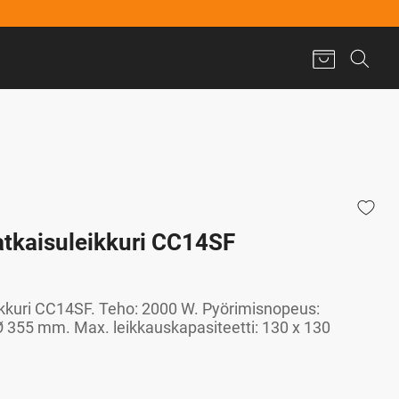
atkaisuleikkuri CC14SF
ikkuri CC14SF. Teho: 2000 W. Pyörimisnopeus:
Ø 355 mm. Max. leikkauskapasiteetti: 130 x 130