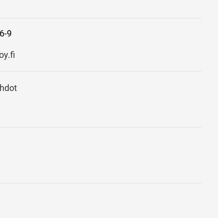
6-9
y.fi
ehdot