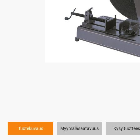
Tuotekuvaus
Myymäläsaatavuus
Kysy tuottees