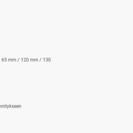
 L): 65 mm / 120 mm / 130
innitykseen