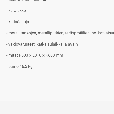
- karalukko
- kipinäsuoja
- metallitankojen, metalliputkien, teräsprofiilien jne. katkais
- vakiovarusteet: katkaisulaikka ja avain
- mitat P603 x L318 x K603 mm
- paino 16,5 kg