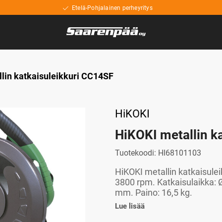
Etelä-Pohjalainen perheyritys
lin katkaisuleikkuri CC14SF
HiKOKI
HiKOKI metallin k
Tuotekoodi:
HI68101103
HiKOKI metallin katkaisule
3800 rpm. Katkaisulaikka: 
mm. Paino: 16,5 kg.
Lue lisää