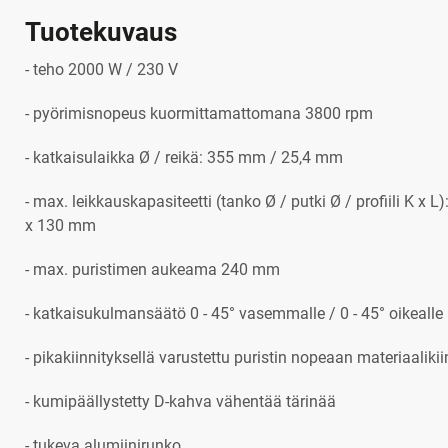
Tuotekuvaus
- teho 2000 W / 230 V
- pyörimisnopeus kuormittamattomana 3800 rpm
- katkaisulaikka Ø / reikä: 355 mm / 25,4 mm
- max. leikkauskapasiteetti (tanko Ø / putki Ø / profiili K x
x 130 mm
- max. puristimen aukeama 240 mm
- katkaisukulmansäätö 0 - 45° vasemmalle / 0 - 45° oikealle
- pikakiinnityksellä varustettu puristin nopeaan materiaaliki
- kumipäällystetty D-kahva vähentää tärinää
- tukeva alumiinirunko