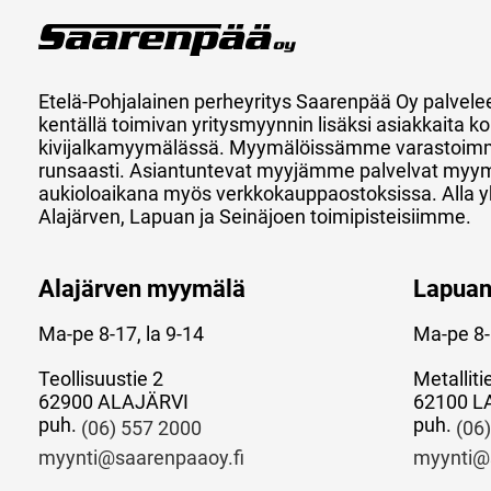
Etelä-Pohjalainen perheyritys Saarenpää Oy palvele
kentällä toimivan yritysmyynnin lisäksi asiakkaita
kivijalkamyymälässä. Myymälöissämme varastoimm
runsaasti. Asiantuntevat myyjämme palvelvat myy
aukioloaikana myös verkkokauppaostoksissa. Alla y
Alajärven, Lapuan ja Seinäjoen toimipisteisiimme.
Alajärven myymälä
Lapua
Ma-pe 8-17, la 9-14
Ma-pe 8-
Teollisuustie 2
Metalliti
62900 ALAJÄRVI
62100 L
puh.
puh.
(06) 557 2000
(06
myynti@saarenpaaoy.fi
myynti@