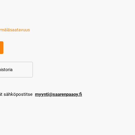
ymäläsaatavuus
istoria
dät sähköpostitse
myynti@saarenpaaoy.fi