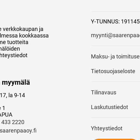
Y-TUNNUS: 191145
e verkkokaupan ja
myynti@saarenpaao
 kolmessa kookkaassa
e tuotteita
mälöiden
hteystiedot
Maksu- ja toimitus
Tietosuojaseloste
n myymälä
Tilinavaus
17, la 9-14
Laskutustiedot
e 1
APUA
) 433 2220
Yhteystiedot
saarenpaaoy.fi