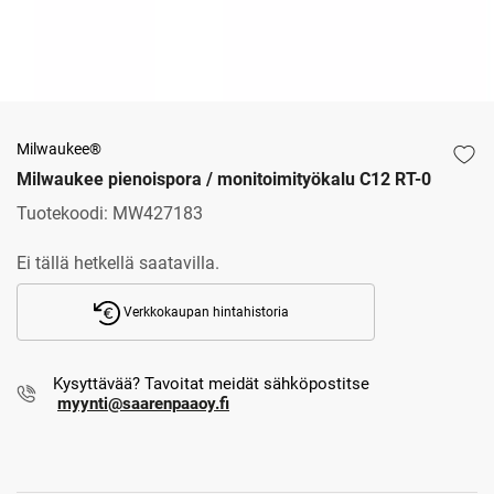
Milwaukee®
Milwaukee pienoispora / monitoimityökalu C12 RT-0
Tuotekoodi:
MW427183
Ei tällä hetkellä saatavilla.
Verkkokaupan hintahistoria
Kysyttävää? Tavoitat meidät sähköpostitse
myynti@saarenpaaoy.fi