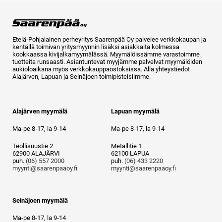
Etelä-Pohjalainen perheyritys Saarenpää Oy palvelee verkkokaupan ja
kentällä toimivan yritysmyynnin lisäksi asiakkaita kolmessa
kookkaassa kivijalkamyymälässä. Myymälöissämme varastoimme
tuotteita runsaasti. Asiantuntevat myyjämme palvelvat myymälöiden
aukioloaikana myös verkkokauppaostoksissa. Alla yhteystiedot
Alajärven, Lapuan ja Seinäjoen toimipisteisiimme.
Alajärven myymälä
Lapuan myymälä
Ma-pe 8-17, la 9-14
Ma-pe 8-17, la 9-14
Teollisuustie 2
Metallitie 1
62900 ALAJÄRVI
62100 LAPUA
puh.
(06) 557 2000
puh.
(06) 433 2220
myynti@saarenpaaoy.fi
myynti@saarenpaaoy.fi
Seinäjoen myymälä
Ma-pe 8-17, la 9-14