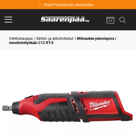
Etelä-Pohjalainen perheyritys
Verkkokauppa
Sähkö- ja akkutyökalut
Milwaukee pienoispora /
monitoimityökalu C12 RT-0