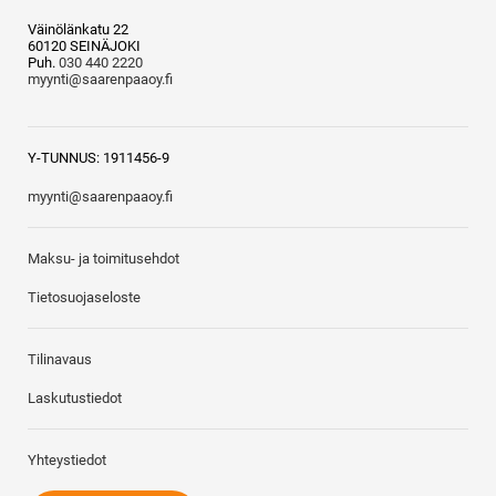
Väinölänkatu 22
60120 SEINÄJOKI
Puh.
030 440 2220
myynti@saarenpaaoy.fi
Y-TUNNUS: 1911456-9
myynti@saarenpaaoy.fi
Maksu- ja toimitusehdot
Tietosuojaseloste
Tilinavaus
Laskutustiedot
Yhteystiedot