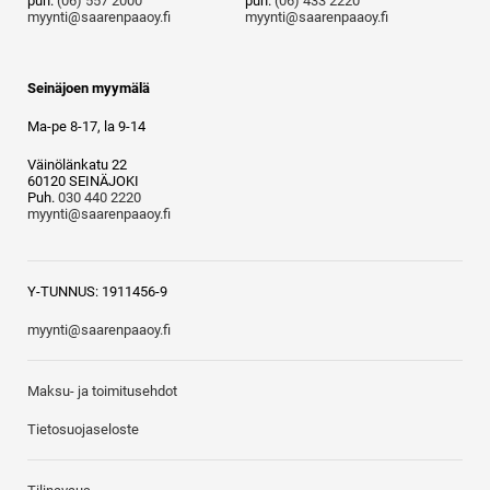
puh.
(06) 557 2000
puh.
(06) 433 2220
myynti@saarenpaaoy.fi
myynti@saarenpaaoy.fi
Seinäjoen myymälä
Ma-pe 8-17, la 9-14
Väinölänkatu 22
60120 SEINÄJOKI
Puh.
030 440 2220
myynti@saarenpaaoy.fi
Y-TUNNUS: 1911456-9
myynti@saarenpaaoy.fi
Maksu- ja toimitusehdot
Tietosuojaseloste