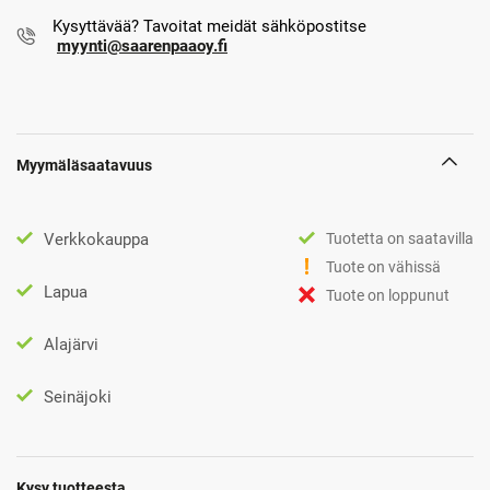
Kysyttävää? Tavoitat meidät sähköpostitse
myynti@saarenpaaoy.fi
Myymäläsaatavuus
Verkkokauppa
Tuotetta on saatavilla
Tuote on vähissä
Lapua
Tuote on loppunut
Alajärvi
Seinäjoki
Kysy tuotteesta