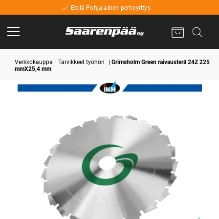
Etelä-Pohjalainen perheyritys
Verkkokauppa
Tarvikkeet työhön
Grimsholm Green raivausterä 24Z 225
mmX25,4 mm