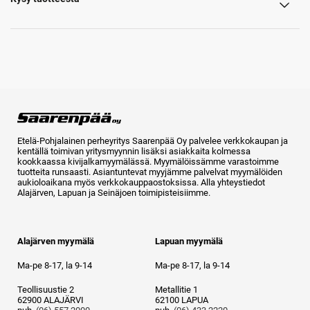
Etelä-Pohjalainen perheyritys Saarenpää Oy palvelee verkkokaupan ja
kentällä toimivan yritysmyynnin lisäksi asiakkaita kolmessa
kookkaassa kivijalkamyymälässä. Myymälöissämme varastoimme
tuotteita runsaasti. Asiantuntevat myyjämme palvelvat myymälöiden
aukioloaikana myös verkkokauppaostoksissa. Alla yhteystiedot
Alajärven, Lapuan ja Seinäjoen toimipisteisiimme.
Alajärven myymälä
Lapuan myymälä
Ma-pe 8-17, la 9-14
Ma-pe 8-17, la 9-14
Teollisuustie 2
Metallitie 1
62900 ALAJÄRVI
62100 LAPUA