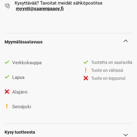
Kysyttävää? Tavoitat meidät sähköpostitse
myynti@saarenpaaoy.fi
Myymäläsaatavuus
Verkkokauppa
Tuotetta on saatavilla
Tuote on vähissä
Lapua
Tuote on loppunut
Alajärvi
Seinäjoki
Kysy tuotteesta