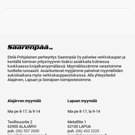
Etelä-Pohjalainen perheyritys Saarenpää Oy palvelee verkkokaupan ja
kentällä toimivan yritysmyynnin lisäksi asiakkaita kolmessa
kookkaassa kivijalkamyymälässä. Myymälöissämme varastoimme
tuotteita runsaasti. Asiantuntevat myyjämme palvelvat myymälöiden
aukioloaikana myös verkkokauppaostoksissa. Alla yhteystiedot
Alajärven, Lapuan ja Seinäjoen toimipisteisiimme.
Alajärven myymälä
Lapuan myymälä
Ma-pe 8-17, la 9-14
Ma-pe 8-17, la 9-14
Teollisuustie 2
Metallitie 1
62900 ALAJÄRVI
62100 LAPUA
puh.
(06) 557 2000
puh.
(06) 433 2220