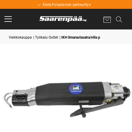
Etelä-Pohjalainen perheyritys
Verkkokauppa
Työkalu Outlet
IKH ilmarautasaha/viila p