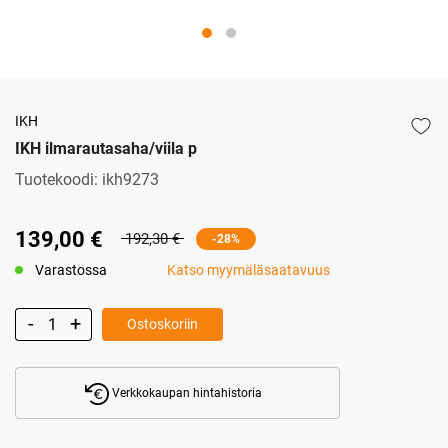
IKH
IKH ilmarautasaha/viila p
Tuotekoodi:
ikh9273
139,00 €
192,30 €
-28%
Varastossa
Katso myymäläsaatavuus
Ostoskoriin
Verkkokaupan hintahistoria