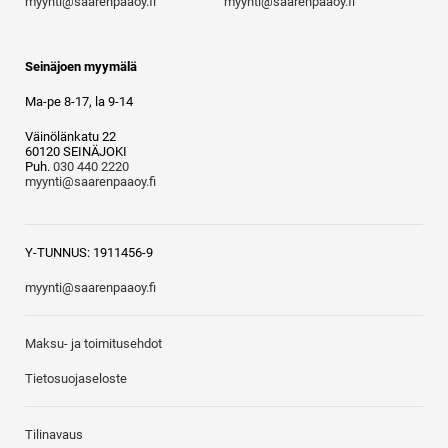
myynti@saarenpaaoy.fi
myynti@saarenpaaoy.fi
Seinäjoen myymälä
Ma-pe 8-17, la 9-14
Väinölänkatu 22
60120 SEINÄJOKI
Puh.
030 440 2220
myynti@saarenpaaoy.fi
Y-TUNNUS: 1911456-9
myynti@saarenpaaoy.fi
Maksu- ja toimitusehdot
Tietosuojaseloste
Tilinavaus