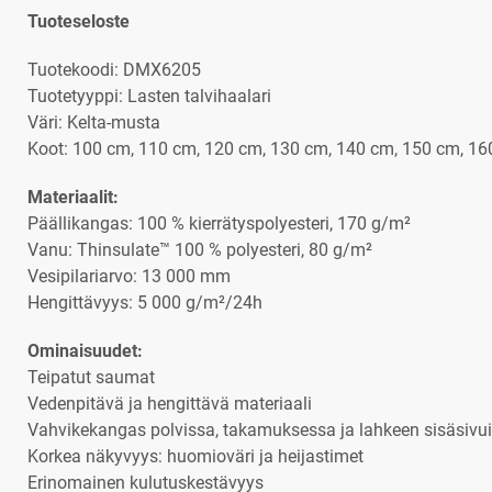
Tuoteseloste
Tuotekoodi: DMX6205
Tuotetyyppi: Lasten talvihaalari
Väri: Kelta-musta
Koot: 100 cm, 110 cm, 120 cm, 130 cm, 140 cm, 150 cm, 1
Materiaalit:
Päällikangas: 100 % kierrätyspolyesteri, 170 g/m²
Vanu: Thinsulate™ 100 % polyesteri, 80 g/m²
Vesipilariarvo: 13 000 mm
Hengittävyys: 5 000 g/m²/24h
Ominaisuudet:
Teipatut saumat
Vedenpitävä ja hengittävä materiaali
Vahvikekangas polvissa, takamuksessa ja lahkeen sisäsivui
Korkea näkyvyys: huomioväri ja heijastimet
Erinomainen kulutuskestävyys