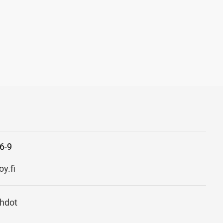
6-9
y.fi
ehdot