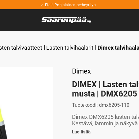
Etelä-Pohjalainen perheyritys
sten talvivaatteet
Lasten talvihaalarit
Dimex talvihaala
Dimex
DIMEX | Lasten tal
musta | DMX6205
Tuotekoodi:
dmx6205-110
Dimex DMX6205 lasten talvi
Kestävä, lämmin ja näkyvä –
Lue lisää