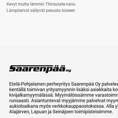
Kevyt mutta lämmin Thinsulate-vanu
Lämpöarvot säilyvät pesusta toiseen
Etelä-Pohjalainen perheyritys Saarenpää Oy palvele
kentällä toimivan yritysmyynnin lisäksi asiakkaita
kivijalkamyymälässä. Myymälöissämme varastoimm
runsaasti. Asiantuntevat myyjämme palvelvat myy
aukioloaikana myös verkkokauppaostoksissa. Alla y
Alajärven, Lapuan ja Seinäjoen toimipisteisiimme.