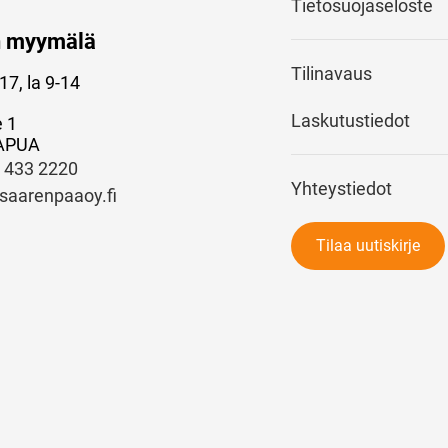
Tietosuojaseloste
n myymälä
Tilinavaus
17, la 9-14
Laskutustiedot
e 1
APUA
) 433 2220
Yhteystiedot
saarenpaaoy.fi
Tilaa uutiskirje