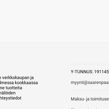
Y-TUNNUS: 191145
e verkkokaupan ja
myynti@saarenpaao
 kolmessa kookkaassa
e tuotteita
mälöiden
hteystiedot
Maksu- ja toimitus