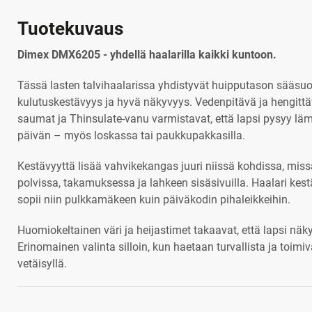
Tuotekuvaus
Dimex DMX6205 - yhdellä haalarilla kaikki kuntoon.
Tässä lasten talvihaalarissa yhdistyvät huipputason sääsuo
kulutuskestävyys ja hyvä näkyvyys. Vedenpitävä ja hengittäv
saumat ja Thinsulate-vanu varmistavat, että lapsi pysyy l
päivän – myös loskassa tai paukkupakkasilla.
Kestävyyttä lisää vahvikekangas juuri niissä kohdissa, missä
polvissa, takamuksessa ja lahkeen sisäsivuilla. Haalari kes
sopii niin pulkkamäkeen kuin päiväkodin pihaleikkeihin.
Huomiokeltainen väri ja heijastimet takaavat, että lapsi nä
Erinomainen valinta silloin, kun haetaan turvallista ja toimiv
vetäisyllä.