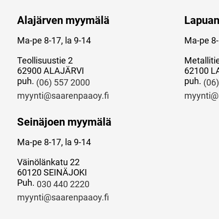
Alajärven myymälä
Lapua
Ma-pe 8-17, la 9-14
Ma-pe 8-
Teollisuustie 2
Metalliti
62900 ALAJÄRVI
62100 L
puh.
puh.
(06) 557 2000
(06
myynti@saarenpaaoy.fi
myynti@
Seinäjoen myymälä
Ma-pe 8-17, la 9-14
Väinölänkatu 22
60120 SEINÄJOKI
Puh.
030 440 2220
myynti@saarenpaaoy.fi