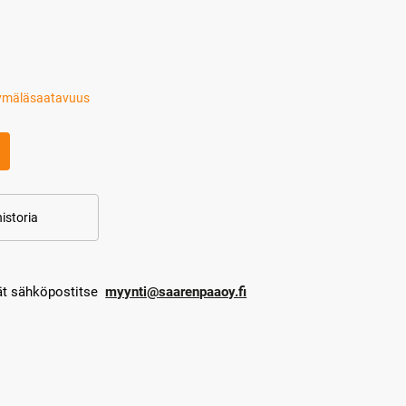
ymäläsaatavuus
istoria
dät sähköpostitse
myynti@saarenpaaoy.fi