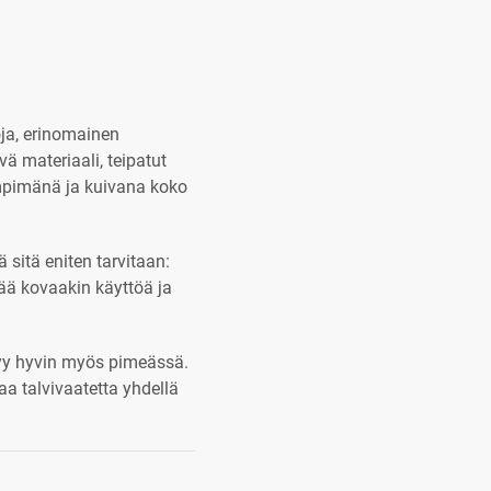
ja, erinomainen
ä materiaali, teipatut
ämpimänä ja kuivana koko
 sitä eniten tarvitaan:
tää kovaakin käyttöä ja
kyy hyvin myös pimeässä.
aa talvivaatetta yhdellä