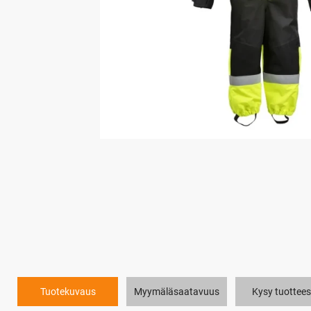
Tuotekuvaus
Myymäläsaatavuus
Kysy tuottees