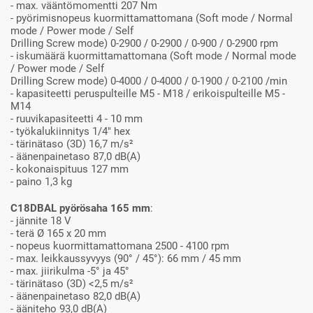
- max. vääntömomentti 207 Nm
- pyörimisnopeus kuormittamattomana (Soft mode / Normal
mode / Power mode / Self
Drilling Screw mode) 0-2900 / 0-2900 / 0-900 / 0-2900 rpm
- iskumäärä kuormittamattomana (Soft mode / Normal mode
/ Power mode / Self
Drilling Screw mode) 0-4000 / 0-4000 / 0-1900 / 0-2100 /min
- kapasiteetti peruspulteille M5 - M18 / erikoispulteille M5 -
M14
- ruuvikapasiteetti 4 - 10 mm
- työkalukiinnitys 1/4" hex
- tärinätaso (3D) 16,7 m/s²
- äänenpainetaso 87,0 dB(A)
- kokonaispituus 127 mm
- paino 1,3 kg
C18DBAL pyörösaha 165 mm
:
- jännite 18 V
- terä Ø 165 x 20 mm
- nopeus kuormittamattomana 2500 - 4100 rpm
- max. leikkaussyvyys (90° / 45°): 66 mm / 45 mm
- max. jiirikulma -5° ja 45°
- tärinätaso (3D) <2,5 m/s²
- äänenpainetaso 82,0 dB(A)
- ääniteho 93,0 dB(A)