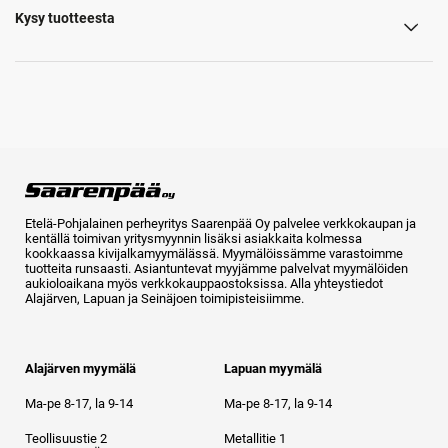
Kysy tuotteesta
Etelä-Pohjalainen perheyritys Saarenpää Oy palvelee verkkokaupan ja
kentällä toimivan yritysmyynnin lisäksi asiakkaita kolmessa
kookkaassa kivijalkamyymälässä. Myymälöissämme varastoimme
tuotteita runsaasti. Asiantuntevat myyjämme palvelvat myymälöiden
aukioloaikana myös verkkokauppaostoksissa. Alla yhteystiedot
Alajärven, Lapuan ja Seinäjoen toimipisteisiimme.
Alajärven myymälä
Lapuan myymälä
Ma-pe 8-17, la 9-14
Ma-pe 8-17, la 9-14
Teollisuustie 2
Metallitie 1