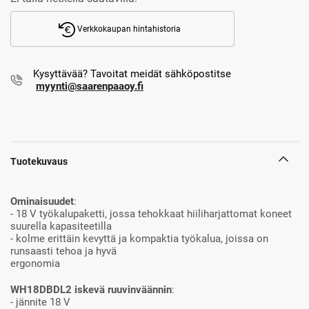
Verkkokaupan hintahistoria
Kysyttävää? Tavoitat meidät sähköpostitse
myynti@saarenpaaoy.fi
Tuotekuvaus
Ominaisuudet
:
- 18 V työkalupaketti, jossa tehokkaat hiiliharjattomat koneet
suurella kapasiteetilla
- kolme erittäin kevyttä ja kompaktia työkalua, joissa on
runsaasti tehoa ja hyvä
ergonomia
WH18DBDL2 iskevä ruuvinväännin
:
- jännite 18 V