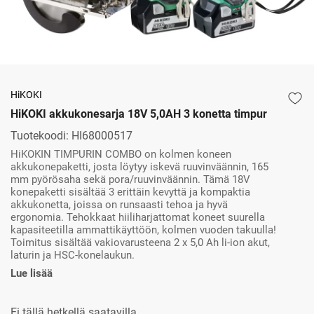
HiKOKI
HiKOKI akkukonesarja 18V 5,0AH 3 konetta timpur
Tuotekoodi:
HI68000517
HiKOKIN TIMPURIN COMBO on kolmen koneen
akkukonepaketti, josta löytyy iskevä ruuvinväännin, 165
mm pyörösaha sekä pora/ruuvinväännin. Tämä 18V
konepaketti sisältää 3 erittäin kevyttä ja kompaktia
akkukonetta, joissa on runsaasti tehoa ja hyvä
ergonomia. Tehokkaat hiiliharjattomat koneet suurella
kapasiteetilla ammattikäyttöön, kolmen vuoden takuulla!
Toimitus sisältää vakiovarusteena 2 x 5,0 Ah li-ion akut,
laturin ja HSC-konelaukun.
Lue lisää
Ei tällä hetkellä saatavilla.