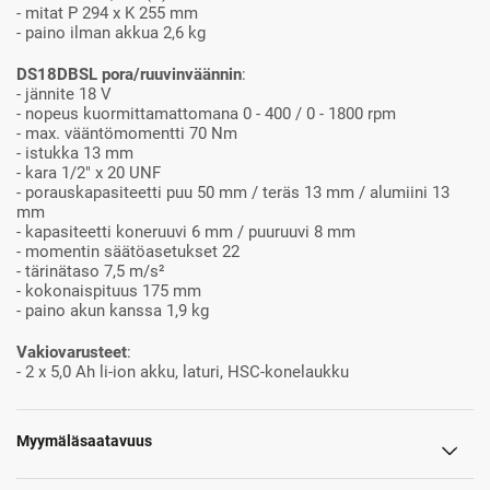
- mitat P 294 x K 255 mm
- paino ilman akkua 2,6 kg
DS18DBSL pora/ruuvinväännin
:
- jännite 18 V
- nopeus kuormittamattomana 0 - 400 / 0 - 1800 rpm
- max. vääntömomentti 70 Nm
- istukka 13 mm
- kara 1/2" x 20 UNF
- porauskapasiteetti puu 50 mm / teräs 13 mm / alumiini 13
mm
- kapasiteetti koneruuvi 6 mm / puuruuvi 8 mm
- momentin säätöasetukset 22
- tärinätaso 7,5 m/s²
- kokonaispituus 175 mm
- paino akun kanssa 1,9 kg
Vakiovarusteet
:
- 2 x 5,0 Ah li-ion akku, laturi, HSC-konelaukku
Myymäläsaatavuus