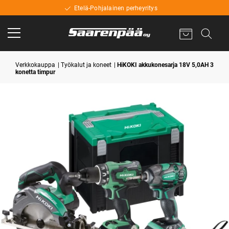
Etelä-Pohjalainen perheyritys
Verkkokauppa
Työkalut ja koneet
HiKOKI akkukonesarja 18V 5,0AH 3
konetta timpur