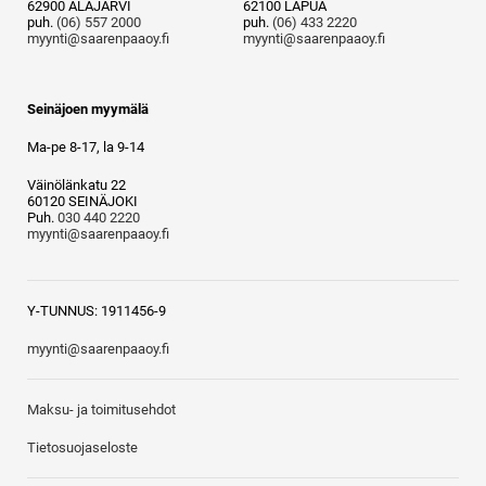
62900 ALAJÄRVI
62100 LAPUA
puh.
(06) 557 2000
puh.
(06) 433 2220
myynti@saarenpaaoy.fi
myynti@saarenpaaoy.fi
Seinäjoen myymälä
Ma-pe 8-17, la 9-14
Väinölänkatu 22
60120 SEINÄJOKI
Puh.
030 440 2220
myynti@saarenpaaoy.fi
Y-TUNNUS: 1911456-9
myynti@saarenpaaoy.fi
Maksu- ja toimitusehdot
Tietosuojaseloste