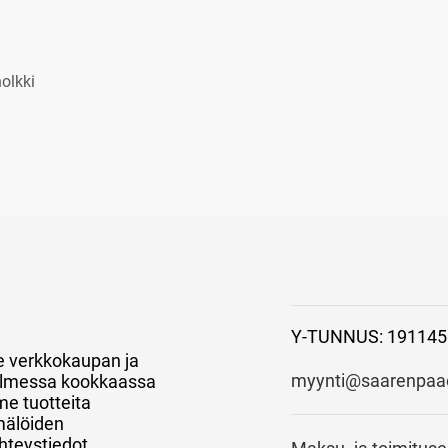
holkki
Y-TUNNUS: 191145
e verkkokaupan ja
myynti@saarenpaao
 kolmessa kookkaassa
e tuotteita
mälöiden
hteystiedot