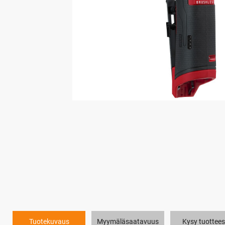
Tuotekuvaus
Myymäläsaatavuus
Kysy tuottees