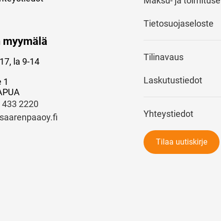
Maksu- ja toimitus
Tietosuojaseloste
n myymälä
Tilinavaus
17, la 9-14
Laskutustiedot
e 1
APUA
) 433 2220
Yhteystiedot
saarenpaaoy.fi
Tilaa uutiskirje