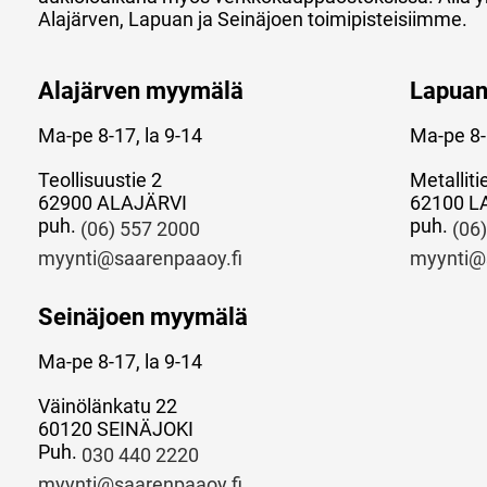
Alajärven, Lapuan ja Seinäjoen toimipisteisiimme.
Alajärven myymälä
Lapua
Ma-pe 8-17, la 9-14
Ma-pe 8-
Teollisuustie 2
Metalliti
62900 ALAJÄRVI
62100 L
puh.
puh.
(06) 557 2000
(06
myynti@saarenpaaoy.fi
myynti@
Seinäjoen myymälä
Ma-pe 8-17, la 9-14
Väinölänkatu 22
60120 SEINÄJOKI
Puh.
030 440 2220
myynti@saarenpaaoy.fi