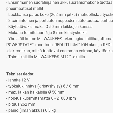
- Ensimmäinen suoralinjainen akkusuorahiomakone tuotta
pneumaattiset mallit
- Luokkansa paras koko (262 mm pitkä) mahdollistaa työske
- 3-toimintoinen ja portaaton nopeudensäätö tuottaa parhaa
- Käytettäväksi maks. Ø 50 mm laikkojen kanssa
- Mukana toimitetaan 6 ja 8 mm kiristysholkit
- Yhdistää kolme MILWAUKEE®-teknologiaa: hiiliharjattoma
POWERSTATE™-moottorin, REDLITHIUM™-ION-akun ja RED
-elektroniikan, mitkä tuottavat enemmän voimaa, käyttöaikaa
- Toimii kaikilla MILWAUKEE® M12™ -akuilla
Tekniset tiedot:
- jännite 12 V
- työkalukiinnitys (kiristyshylsy) 6 / 8 mm
- max. laikan halkaisija Ø 50 mm
- nopeus kuormittamatta 0 - 21000 rpm
- pituus 262 mm
- paino (ilman akkua) 0,5 kg