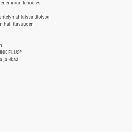
a enemmän tehoa vs.
ntelyn ahtaissa tiloissa
n hallittavuuden
n
LINK PLUS™
 ja -ikää