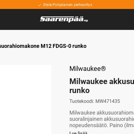
Etelä-Pohjalainen perheyritys
suorahiomakone M12 FDGS-0 runko
Milwaukee®
Milwaukee akkus
runko
Tuotekoodi:
MW471435
Milwaukee akkusuorahiom
suoralinjainen akkusuorahi
nopeudensäätö. Paino (ilma
Lue lisää