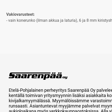
Vakiovarusteet:
- vain konerunko (ilman akkua ja laturia), 6 ja 8 mm kiristys
Etelä-Pohjalainen perheyritys Saarenpää Oy palvele
kentällä toimivan yritysmyynnin lisäksi asiakkaita
kivijalkamyymälässä. Myymälöissämme varastoimm
runsaasti. Asiantuntevat myyjämme palvelvat myy
aukioloaikana myös verkkokauppaostoksissa. Alla y