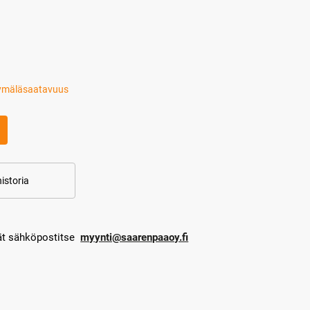
ymäläsaatavuus
istoria
dät sähköpostitse
myynti@saarenpaaoy.fi