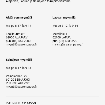
Alajärven, Lapuan ja Seinäjoen toimipisteisiimme.
Alajärven myymälä
Lapuan myymälä
Ma-pe 8-17, la 9-14
Ma-pe 8-17, la 9-14
Teollisuustie 2
Metallitie 1
62900 ALAJÄRVI
62100 LAPUA
puh.
(06) 557 2000
puh.
(06) 433 2220
myynti@saarenpaaoy.fi
myynti@saarenpaaoy.fi
Seinäjoen myymälä
Ma-pe 8-17, la 9-14
Väinölänkatu 22
60120 SEINÄJOKI
Puh.
030 440 2220
myynti@saarenpaaoy.fi
Y-TUNNUS: 1911456-9