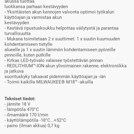
akussa tuottaa
luokkansa parhaan kestävyyden
- Yksittäisten akun kennojen valvonta optimoi työkalun
käyttöajan ja varmistaa akun
kestävyyden
- Kestävä ripustuskoukku helpottaa säilytystä ja parantaa
turvallisuutta
- Mukana toimitetaan 2 x suuttimet: 1 x suutin kuumuuden
kohdentamiseen tietylle
alueelle ja 1 x suutin lämmön kohdentamiseen pyöreille
pinnoille, kuten putkille
- Kirkas LED-työvalo valaisee työstettävän pinnan
- REDLITHIUM™-ION-akun ylivoimainen rakenne, elektroniikka
ja jatkuva
suorituskyky takaavat pidemmän käyttöajan ja -iän
- Toimii kaikilla MILWAUKEE® M18™ -akuilla
Tekniset tiedot:
- jännite 18 V
- lämpötila 470°C
- ilmamäärä 170 l/min
- käyttölämpötila -18°C...+52°C
- paino (ilman akkua) 0,7 kg