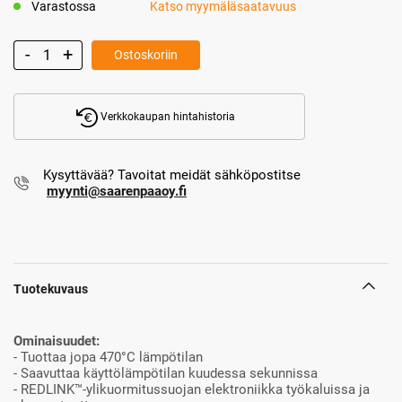
Varastossa
Katso myymäläsaatavuus
Ostoskoriin
Verkkokaupan hintahistoria
Kysyttävää? Tavoitat meidät sähköpostitse
myynti@saarenpaaoy.fi
Tuotekuvaus
Ominaisuudet:
- Tuottaa jopa 470°C lämpötilan
- Saavuttaa käyttölämpötilan kuudessa sekunnissa
- REDLINK™-ylikuormitussuojan elektroniikka työkaluissa ja