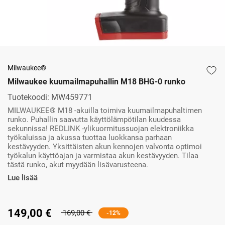
Milwaukee®
Milwaukee kuumailmapuhallin M18 BHG-0 runko
Tuotekoodi:
MW459771
MILWAUKEE® M18 -akuilla toimiva kuumailmapuhaltimen
runko. Puhallin saavutta käyttölämpötilan kuudessa
sekunnissa! REDLINK -ylikuormitussuojan elektroniikka
työkaluissa ja akussa tuottaa luokkansa parhaan
kestävyyden. Yksittäisten akun kennojen valvonta optimoi
työkalun käyttöajan ja varmistaa akun kestävyyden. Tilaa
tästä runko, akut myydään lisävarusteena.
Lue lisää
149,00 €
169,00 €
-12%