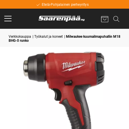
Etelä-Pohjalainen perheyritys
Verkkokauppa
Työkalut ja koneet
Milwaukee kuumailmapuhallin M18
BHG-0 runko