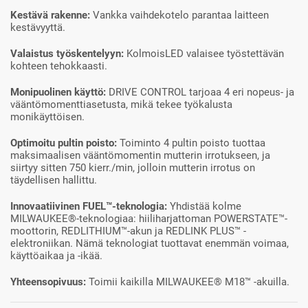
Kestävä rakenne:
Vankka vaihdekotelo parantaa laitteen
kestävyyttä.
Valaistus työskentelyyn:
KolmoisLED valaisee työstettävän
kohteen tehokkaasti.
Monipuolinen käyttö:
DRIVE CONTROL tarjoaa 4 eri nopeus- ja
vääntömomenttiasetusta, mikä tekee työkalusta
monikäyttöisen.
Optimoitu pultin poisto:
Toiminto 4 pultin poisto tuottaa
maksimaalisen vääntömomentin mutterin irrotukseen, ja
siirtyy sitten 750 kierr./min, jolloin mutterin irrotus on
täydellisen hallittu.
Innovaatiivinen FUEL™-teknologia:
Yhdistää kolme
MILWAUKEE®-teknologiaa: hiiliharjattoman POWERSTATE™-
moottorin, REDLITHIUM™-akun ja REDLINK PLUS™ -
elektroniikan. Nämä teknologiat tuottavat enemmän voimaa,
käyttöaikaa ja -ikää.
Yhteensopivuus:
Toimii kaikilla MILWAUKEE® M18™ -akuilla.