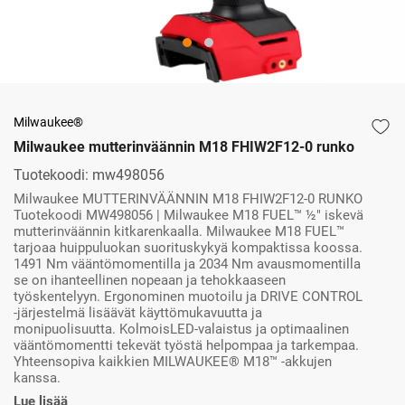
Milwaukee®
Milwaukee mutterinväännin M18 FHIW2F12-0 runko
Tuotekoodi:
mw498056
Milwaukee MUTTERINVÄÄNNIN M18 FHIW2F12-0 RUNKO
Tuotekoodi MW498056 | Milwaukee M18 FUEL™ ½″ iskevä
mutterinväännin kitkarenkaalla. Milwaukee M18 FUEL™
tarjoaa huippuluokan suorituskykyä kompaktissa koossa.
1491 Nm vääntömomentilla ja 2034 Nm avausmomentilla
se on ihanteellinen nopeaan ja tehokkaaseen
työskentelyyn. Ergonominen muotoilu ja DRIVE CONTROL
-järjestelmä lisäävät käyttömukavuutta ja
monipuolisuutta. KolmoisLED-valaistus ja optimaalinen
vääntömomentti tekevät työstä helpompaa ja tarkempaa.
Yhteensopiva kaikkien MILWAUKEE® M18™ -akkujen
kanssa.
Lue lisää