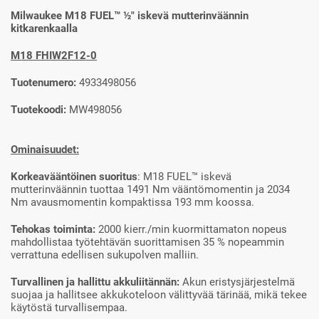
Milwaukee M18 FUEL™ ½″ iskevä mutterinväännin
kitkarenkaalla
M18 FHIW2F12-0
Tuotenumero:
4933498056
Tuotekoodi:
MW498056
Ominaisuudet:
Korkeavääntöinen suoritus
: M18 FUEL™ iskevä
mutterinväännin tuottaa 1491 Nm vääntömomentin ja 2034
Nm avausmomentin kompaktissa 193 mm koossa.
Tehokas toiminta:
2000 kierr./min kuormittamaton nopeus
mahdollistaa työtehtävän suorittamisen 35 % nopeammin
verrattuna edellisen sukupolven malliin.
Turvallinen ja hallittu akkuliitännän:
Akun eristysjärjestelmä
suojaa ja hallitsee akkukoteloon välittyvää tärinää, mikä tekee
käytöstä turvallisempaa.