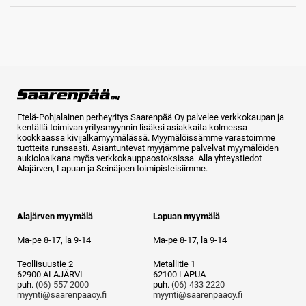
Etelä-Pohjalainen perheyritys Saarenpää Oy palvelee verkkokaupan ja
kentällä toimivan yritysmyynnin lisäksi asiakkaita kolmessa
kookkaassa kivijalkamyymälässä. Myymälöissämme varastoimme
tuotteita runsaasti. Asiantuntevat myyjämme palvelvat myymälöiden
aukioloaikana myös verkkokauppaostoksissa. Alla yhteystiedot
Alajärven, Lapuan ja Seinäjoen toimipisteisiimme.
Alajärven myymälä
Lapuan myymälä
Ma-pe 8-17, la 9-14
Ma-pe 8-17, la 9-14
Teollisuustie 2
Metallitie 1
62900 ALAJÄRVI
62100 LAPUA
puh.
(06) 557 2000
puh.
(06) 433 2220
myynti@saarenpaaoy.fi
myynti@saarenpaaoy.fi