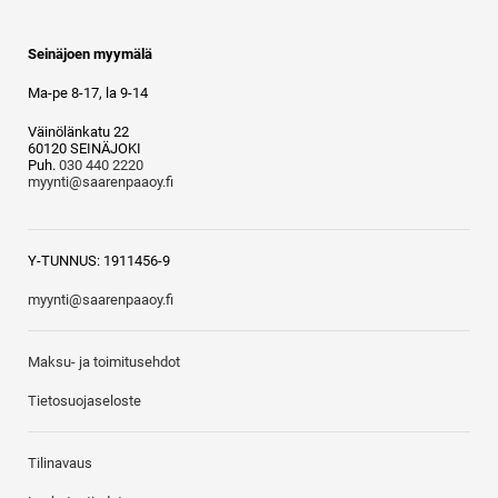
Seinäjoen myymälä
Ma-pe 8-17, la 9-14
Väinölänkatu 22
60120 SEINÄJOKI
Puh.
030 440 2220
myynti@saarenpaaoy.fi
Y-TUNNUS: 1911456-9
myynti@saarenpaaoy.fi
Maksu- ja toimitusehdot
Tietosuojaseloste
Tilinavaus