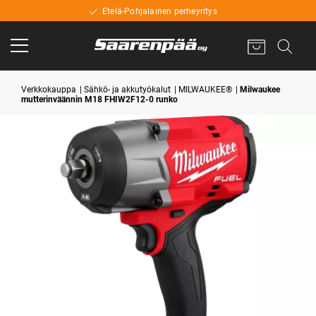
Etelä-Pohjalainen perheyritys
Verkkokauppa
Sähkö- ja akkutyökalut
MILWAUKEE®
Milwaukee
mutterinväännin M18 FHIW2F12-0 runko