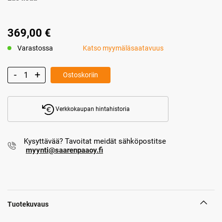
369,00 €
Varastossa
Katso myymäläsaatavuus
Ostoskoriin
Verkkokaupan hintahistoria
Kysyttävää? Tavoitat meidät sähköpostitse
myynti@saarenpaaoy.fi
Tuotekuvaus