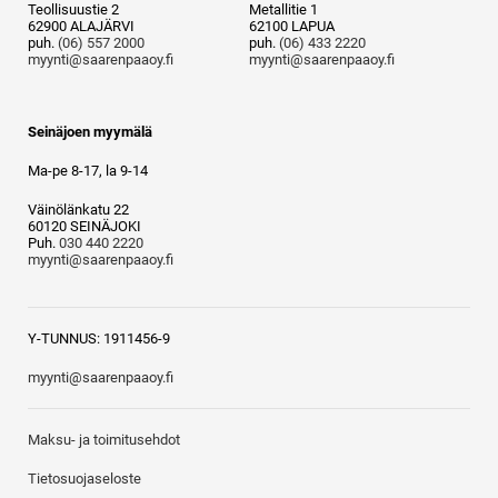
Teollisuustie 2
Metallitie 1
62900 ALAJÄRVI
62100 LAPUA
puh.
(06) 557 2000
puh.
(06) 433 2220
myynti@saarenpaaoy.fi
myynti@saarenpaaoy.fi
Seinäjoen myymälä
Ma-pe 8-17, la 9-14
Väinölänkatu 22
60120 SEINÄJOKI
Puh.
030 440 2220
myynti@saarenpaaoy.fi
Y-TUNNUS: 1911456-9
myynti@saarenpaaoy.fi
Maksu- ja toimitusehdot
Tietosuojaseloste