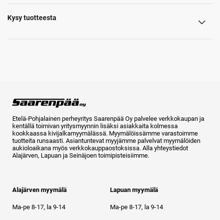
Kysy tuotteesta
Etelä-Pohjalainen perheyritys Saarenpää Oy palvelee verkkokaupan ja
kentällä toimivan yritysmyynnin lisäksi asiakkaita kolmessa
kookkaassa kivijalkamyymälässä. Myymälöissämme varastoimme
tuotteita runsaasti. Asiantuntevat myyjämme palvelvat myymälöiden
aukioloaikana myös verkkokauppaostoksissa. Alla yhteystiedot
Alajärven, Lapuan ja Seinäjoen toimipisteisiimme.
Alajärven myymälä
Lapuan myymälä
Ma-pe 8-17, la 9-14
Ma-pe 8-17, la 9-14