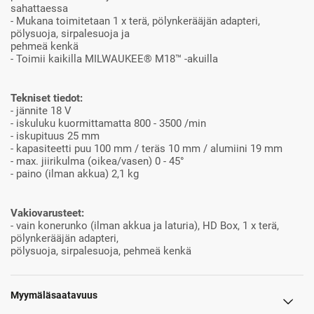
sahattaessa
- Mukana toimitetaan 1 x terä, pölynkerääjän adapteri,
pölysuoja, sirpalesuoja ja
pehmeä kenkä
- Toimii kaikilla MILWAUKEE® M18™ -akuilla
Tekniset tiedot:
- jännite 18 V
- iskuluku kuormittamatta 800 - 3500 /min
- iskupituus 25 mm
- kapasiteetti puu 100 mm / teräs 10 mm / alumiini 19 mm
- max. jiirikulma (oikea/vasen) 0 - 45°
- paino (ilman akkua) 2,1 kg
Vakiovarusteet:
- vain konerunko (ilman akkua ja laturia), HD Box, 1 x terä,
pölynkerääjän adapteri,
pölysuoja, sirpalesuoja, pehmeä kenkä
Myymäläsaatavuus