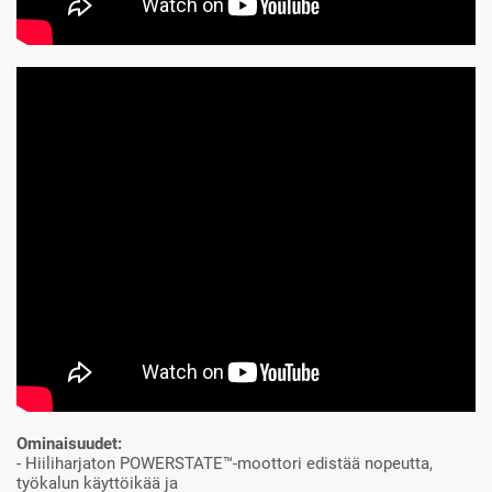
Ominaisuudet:
- Hiiliharjaton POWERSTATE™-moottori edistää nopeutta,
työkalun käyttöikää ja