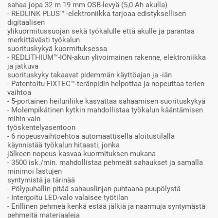
sahaa jopa 32 m 19 mm OSB-levyä (5,0 Ah akulla)
- REDLINK PLUS™ -elektroniikka tarjoaa edistyksellisen
digitaalisen
ylikuormitussuojan sekä työkalulle että akulle ja parantaa
merkittävästi työkalun
suorituskykyä kuormituksessa
- REDLITHIUM™-ION-akun ylivoimainen rakenne, elektroniikka
ja jatkuva
suorituskyky takaavat pidemmän käyttöajan ja -iän
- Patentoitu FIXTEC™-teränpidin helpottaa ja nopeuttaa terien
vaihtoa
- 5-portainen heiluriliike kasvattaa sahaamisen suorituskykyä
- Molempikätinen kytkin mahdollistaa työkalun kääntämisen
mihin vain
työskentelyasentoon
- 6 nopeusvaihtoehtoa automaattisella aloitustilalla
käynnistää työkalun hitaasti, jonka
jälkeen nopeus kasvaa kuormituksen mukana
- 3500 isk./min. mahdollistaa pehmeät sahaukset ja samalla
minimoi lastujen
syntymistä ja tärinää
- Pölypuhallin pitää sahauslinjan puhtaana puupölystä
- Intergoitu LED-valo valaisee työtilan
- Erillinen pehmeä kenkä estää jälkiä ja naarmuja syntymästä
pehmeitä materiaaleja