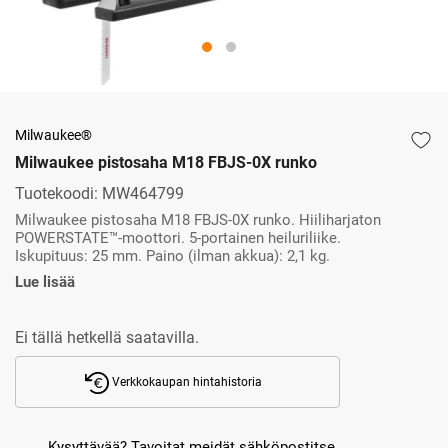
Milwaukee®
Milwaukee pistosaha M18 FBJS-0X runko
Tuotekoodi:
MW464799
Milwaukee pistosaha M18 FBJS-0X runko. Hiiliharjaton
POWERSTATE™-moottori. 5-portainen heiluriliike.
Iskupituus: 25 mm. Paino (ilman akkua): 2,1 kg.
Lue lisää
Ei tällä hetkellä saatavilla.
Verkkokaupan hintahistoria
Kysyttävää? Tavoitat meidät sähköpostitse