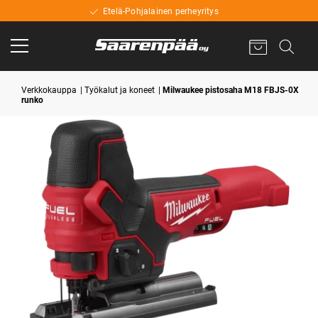
Etelä-Pohjalainen perheyritys
Verkkokauppa
Työkalut ja koneet
Milwaukee pistosaha M18 FBJS-0X
runko