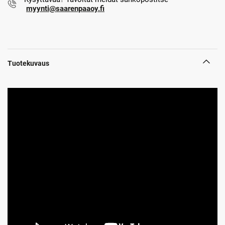
myynti@saarenpaaoy.fi
Tuotekuvaus