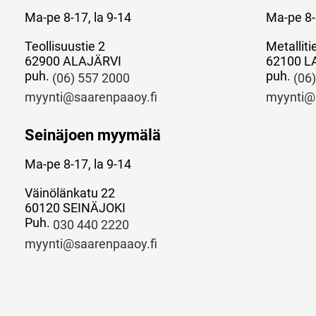
Ma-pe 8-17, la 9-14
Ma-pe 8-
Teollisuustie 2
Metalliti
62900 ALAJÄRVI
62100 L
puh.
puh.
(06) 557 2000
(06
myynti@saarenpaaoy.fi
myynti@
Seinäjoen myymälä
Ma-pe 8-17, la 9-14
Väinölänkatu 22
60120 SEINÄJOKI
Puh.
030 440 2220
myynti@saarenpaaoy.fi