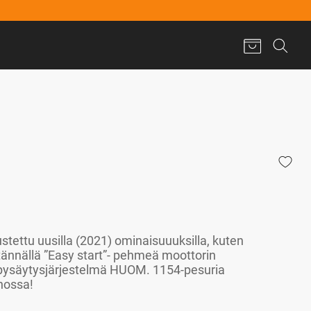
tettu uusilla (2021) ominaisuuuksilla, kuten
itännällä ”Easy start”- pehmeä moottorin
pysäytysjärjestelmä HUOM. 1154-pesuria
nossa!