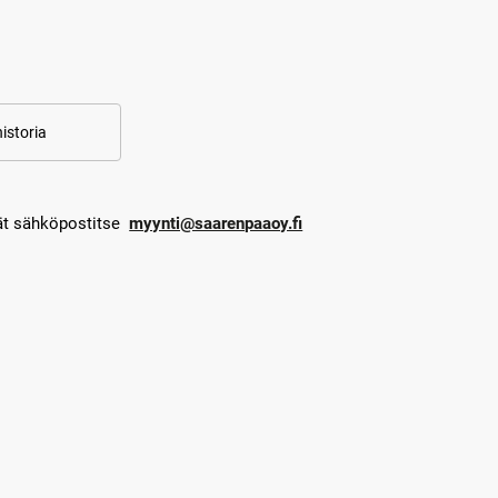
istoria
dät sähköpostitse
myynti@saarenpaaoy.fi