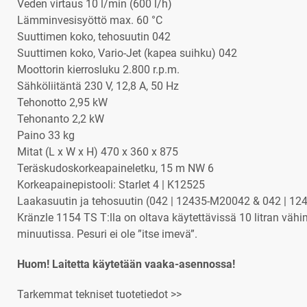
Veden virtaus 10 l/min (600 l/h)
Lämminvesisyöttö max. 60 °C
Suuttimen koko, tehosuutin 042
Suuttimen koko, Vario-Jet (kapea suihku) 042
Moottorin kierrosluku 2.800 r.p.m.
Sähköliitäntä 230 V, 12,8 A, 50 Hz
Tehonotto 2,95 kW
Tehonanto 2,2 kW
Paino 33 kg
Mitat (L x W x H) 470 x 360 x 875
Teräskudoskorkeapaineletku, 15 m NW 6
Korkeapainepistooli: Starlet 4 | K12525
Laakasuutin ja tehosuutin (042 | 12435-M20042 & 042 | 12
Kränzle 1154 TS T:lla on oltava käytettävissä 10 litran vä
minuutissa. Pesuri ei ole ”itse imevä”.
Huom! Laitetta käytetään vaaka-asennossa!
Tarkemmat tekniset tuotetiedot >>