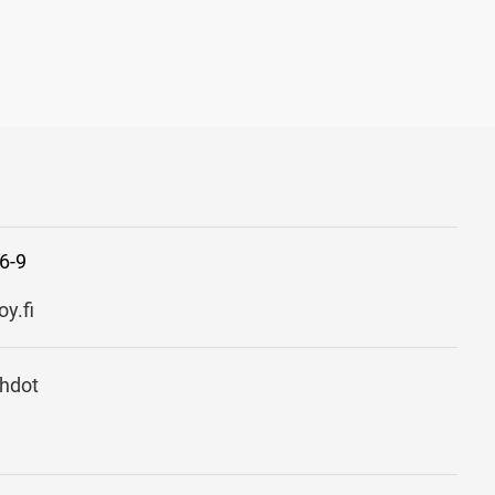
6-9
y.fi
ehdot