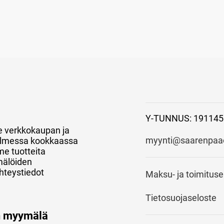
Y-TUNNUS: 191145
e verkkokaupan ja
myynti@saarenpaao
 kolmessa kookkaassa
e tuotteita
mälöiden
hteystiedot
Maksu- ja toimitus
Tietosuojaseloste
n myymälä