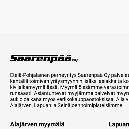
Etelä-Pohjalainen perheyritys Saarenpää Oy palvele
kentällä toimivan yritysmyynnin lisäksi asiakkaita
kivijalkamyymälässä. Myymälöissämme varastoimm
runsaasti. Asiantuntevat myyjämme palvelvat myy
aukioloaikana myös verkkokauppaostoksissa. Alla y
Alajärven, Lapuan ja Seinäjoen toimipisteisiimme.
Alajärven myymälä
Lapua