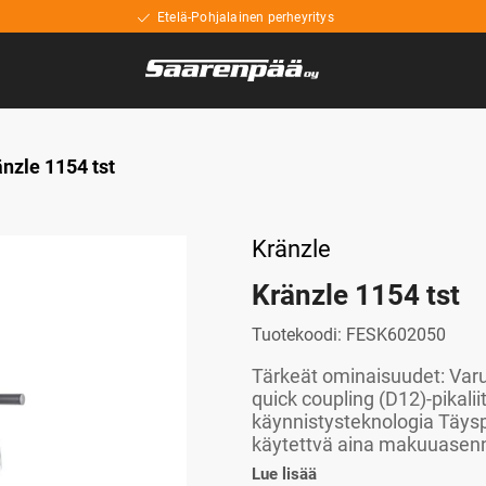
Etelä-Pohjalainen perheyritys
nzle 1154 tst
Kränzle
Kränzle 1154 tst
Tuotekoodi:
FESK602050
Tärkeät ominaisuudet: Varus
quick coupling (D12)-pikali
käynnistysteknologia Täys
käytettvä aina makuuasen
Lue lisää