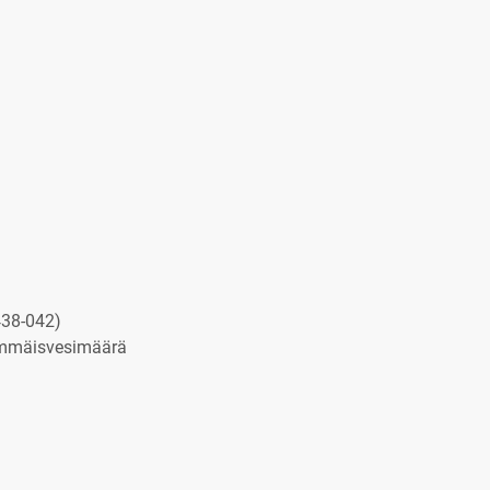
438-042)
himmäisvesimäärä