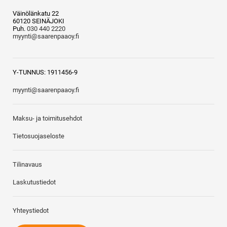
Väinölänkatu 22
60120 SEINÄJOKI
Puh.
030 440 2220
myynti@saarenpaaoy.fi
Y-TUNNUS: 1911456-9
myynti@saarenpaaoy.fi
Maksu- ja toimitusehdot
Tietosuojaseloste
Tilinavaus
Laskutustiedot
Yhteystiedot