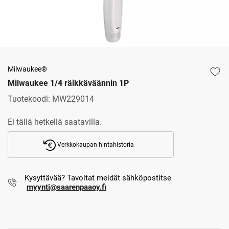
Milwaukee®
Milwaukee 1/4 räikkäväännin 1P
Tuotekoodi:
MW229014
Ei tällä hetkellä saatavilla.
Verkkokaupan hintahistoria
Kysyttävää? Tavoitat meidät sähköpostitse
myynti@saarenpaaoy.fi