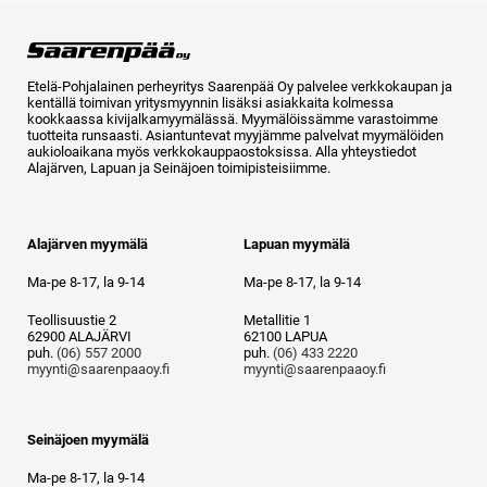
Etelä-Pohjalainen perheyritys Saarenpää Oy palvelee verkkokaupan ja
kentällä toimivan yritysmyynnin lisäksi asiakkaita kolmessa
kookkaassa kivijalkamyymälässä. Myymälöissämme varastoimme
tuotteita runsaasti. Asiantuntevat myyjämme palvelvat myymälöiden
aukioloaikana myös verkkokauppaostoksissa. Alla yhteystiedot
Alajärven, Lapuan ja Seinäjoen toimipisteisiimme.
Alajärven myymälä
Lapuan myymälä
Ma-pe 8-17, la 9-14
Ma-pe 8-17, la 9-14
Teollisuustie 2
Metallitie 1
62900 ALAJÄRVI
62100 LAPUA
puh.
(06) 557 2000
puh.
(06) 433 2220
myynti@saarenpaaoy.fi
myynti@saarenpaaoy.fi
Seinäjoen myymälä
Ma-pe 8-17, la 9-14