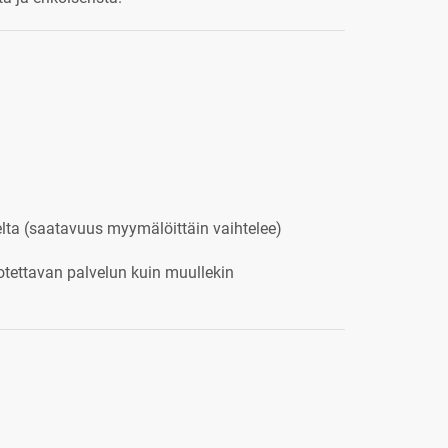
elta (saatavuus myymälöittäin vaihtelee)
otettavan palvelun kuin muullekin