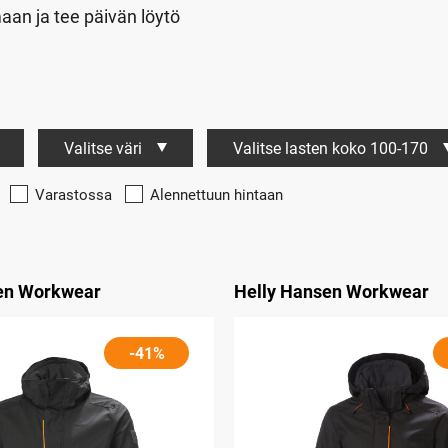
aan ja tee päivän löytö
Valitse väri
Valitse lasten koko 100-170
Varastossa
Alennettuun hintaan
en Workwear
Helly Hansen Workwear
-41%