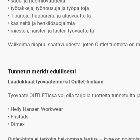
• sade- ja huomiovaatteita
• työtakkeja, työhousuja ja työpaitoja
• T-paitoja, huppareita ja alusvaatteita
• käsineitä ja henkilösuojaimia
• miesten, naisten ja lasten työvaatteita
Valikoima riippuu saatavuudesta, joten Outlet-tuotteita on ra
Tunnetut merkit edullisesti
Laadukkaat työvaatemerkit Outlet-hintaan
Työvaate OUTLETissa voi olla tarjolla tuotteita tunnetuilta ja 
• Helly Hansen Workwear
• Fristads
• Dimex
Outlet-hinta ei tarkoita heikompaa laatua – kyse on poistoista