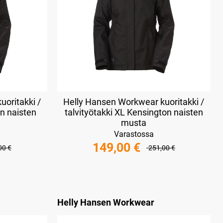
oritakki /
Helly Hansen Workwear kuoritakki /
on naisten
talvityötakki XL Kensington naisten
musta
Varastossa
149,00 €
00 €
251,00 €
Helly Hansen Workwear