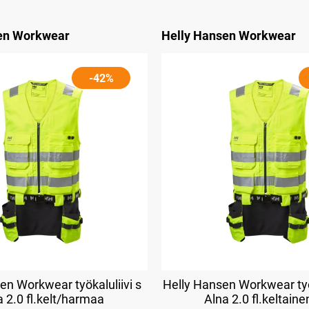
en Workwear
Helly Hansen Workwear
-42%
en Workwear työkaluliivi s
Helly Hansen Workwear työ
a 2.0 fl.kelt/harmaa
Alna 2.0 fl.keltain