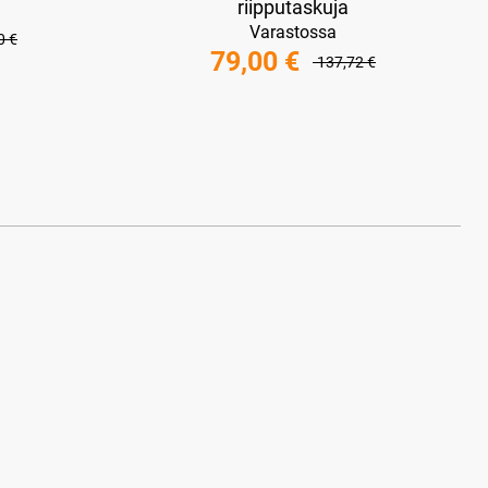
riipputaskuja
Varastossa
0 €
79,00 €
137,72 €