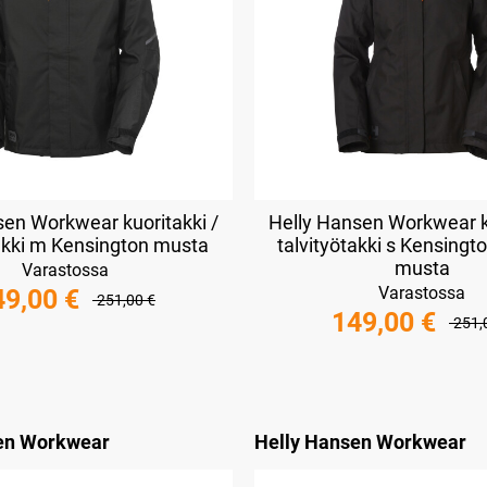
sen Workwear kuoritakki /
Helly Hansen Workwear ku
takki m Kensington musta
talvityötakki s Kensingt
musta
Varastossa
Varastossa
49,00 €
251,00 €
149,00 €
251,
en Workwear
Helly Hansen Workwear