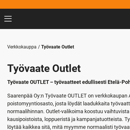
Verkkokauppa
Työvaate Outlet
Työvaate Outlet
Työvaate OUTLET – työvaatteet edullisesti Etelä-Po
Saarenpää Oy:n Työvaate OUTLET on verkkokaupan A
poistomyyntiosasto, josta löydät laadukkaita työvaattei
normaalihinnan. Outlet-valikoima koostuu vaihtuvista 
kausipoistoista, loppueristä ja kampanjatuotteista. Ty
löytää kaikkea sitä, mitä myymme normaalisti työva