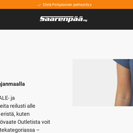
Etelä-Pohjalainen perheyritys
hjanmaalla
LE- ja
ta reilusti alle
eristä, kuten
övaate Outletista voit
atekategoriassa –