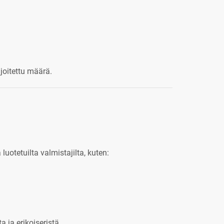
joitettu määrä.
luotetuilta valmistajilta, kuten:
 ja erikoiseristä.