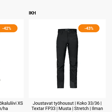
IKH
-42%
-43%
kaluliivi XS
Joustavat työhousut | Koko 33/36 |
en/ha
Textar FP33 | Musta | Stretch | Ilman