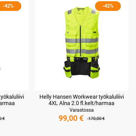
-42%
-42%
ökaluliivi
Helly Hansen Workwear työkaluliivi
/harmaa
4XL Alna 2.0 fl.kelt/harmaa
Varastossa
99,00 €
0 €
170,00 €