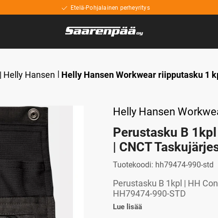
Etelä-Pohjalainen perheyritys
| Helly Hansen
Helly Hansen Workwear riipputasku 1 kp
Helly Hansen Workwe
Perustasku B 1kpl
| CNCT Taskujärj
Tuotekoodi:
hh79474-990-std
Perustasku B 1kpl | HH Con
HH79474-990-STD
Lue lisää