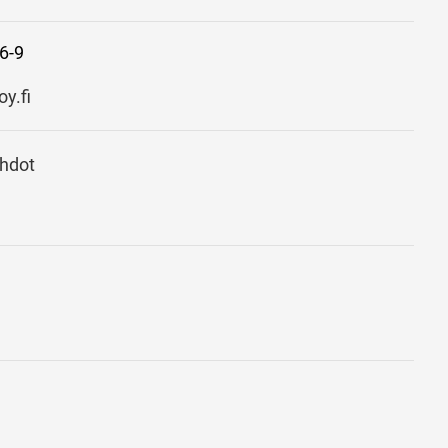
6-9
y.fi
ehdot