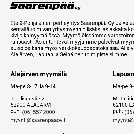
Etelä-Pohjalainen perheyritys Saarenpää Oy palvele
kentällä toimivan yritysmyynnin lisäksi asiakkaita
kivijalkamyymälässä. Myymälöissämme varastoimm
runsaasti. Asiantuntevat myyjämme palvelvat myy
aukioloaikana myös verkkokauppaostoksissa. Alla y
Alajärven, Lapuan ja Seinäjoen toimipisteisiimme.
Alajärven myymälä
Lapua
Ma-pe 8-17, la 9-14
Ma-pe 8-
Teollisuustie 2
Metalliti
62900 ALAJÄRVI
62100 L
puh.
puh.
(06) 557 2000
(06
myynti@saarenpaaoy.fi
myynti@