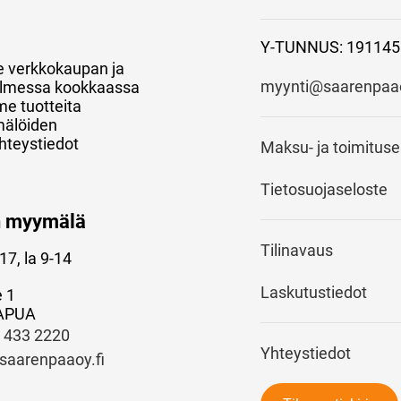
Y-TUNNUS: 191145
e verkkokaupan ja
myynti@saarenpaao
 kolmessa kookkaassa
e tuotteita
mälöiden
hteystiedot
Maksu- ja toimitus
Tietosuojaseloste
n myymälä
Tilinavaus
17, la 9-14
Laskutustiedot
e 1
APUA
) 433 2220
Yhteystiedot
saarenpaaoy.fi