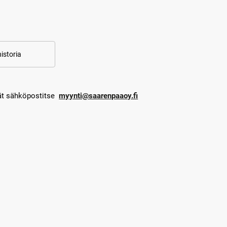
istoria
dät sähköpostitse
myynti@saarenpaaoy.fi