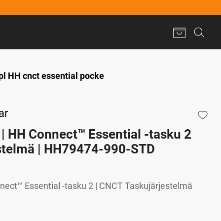
l HH cnct essential pocke
ar
 | HH Connect™ Essential -tasku 2
estelmä | HH79474-990-STD
nect™ Essential -tasku 2 | CNCT Taskujärjestelmä