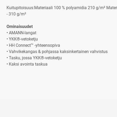
Kuitupitoisuus:Materiaali 100 % polyamidia 210 g/m² Mater
- 310 g/m²
Ominaisuudet
• AMANN-langat
• YKK®-vetoketju
• HH Connect™ -yhteensopiva
• Vahvikekangas & pohjassa kaksinkertainen vahvistus
• Tasku, jossa YKK®-vetoketju
• Kaksi avointa taskua