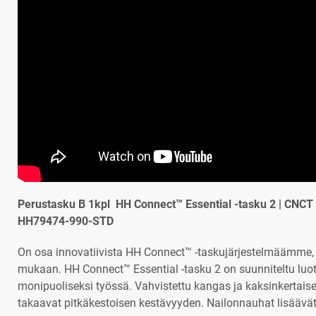
Perustasku B 1kpl HH Connect™ Essential -tasku 2 | CNCT
HH79474-990-STD
On osa innovatiivista HH Connect™ -taskujärjestelmäämme, 
mukaan. HH Connect™ Essential -tasku 2 on suunniteltu luot
monipuoliseksi työssä. Vahvistettu kangas ja kaksinkertaise
takaavat pitkäkestoisen kestävyyden. Nailonnauhat lisäävät