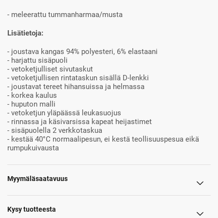
- meleerattu tummanharmaa/musta
Lisätietoja:
- joustava kangas 94% polyesteri, 6% elastaani
- harjattu sisäpuoli
- vetoketjulliset sivutaskut
- vetoketjullisen rintataskun sisällä D-lenkki
- joustavat tereet hihansuissa ja helmassa
- korkea kaulus
- huputon malli
- vetoketjun yläpäässä leukasuojus
- rinnassa ja käsivarsissa kapeat heijastimet
- sisäpuolella 2 verkkotaskua
- kestää 40°C normaalipesun, ei kestä teollisuuspesua eikä
rumpukuivausta
Myymäläsaatavuus
Kysy tuotteesta