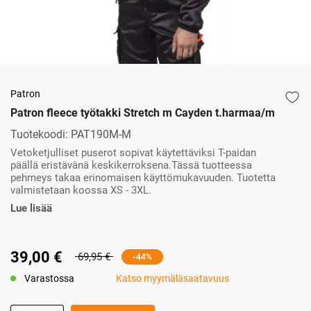
Patron
Patron fleece työtakki Stretch m Cayden t.harmaa/m
Tuotekoodi:
PAT190M-M
Vetoketjulliset puserot sopivat käytettäviksi T-paidan
päällä eristävänä keskikerroksena.Tässä tuotteessa
pehmeys takaa erinomaisen käyttömukavuuden. Tuotetta
valmistetaan koossa XS - 3XL.
Lue lisää
39,00 €
69,95 €
-44%
Varastossa
Katso myymäläsaatavuus