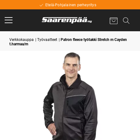
Etelä-Pohjalainen perheyritys
Verkkokauppa
Työvaatteet
Patron fleece työtakki Stretch m Cayden
t.harmaa/m