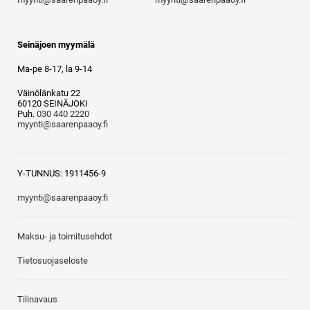
Seinäjoen myymälä
Ma-pe 8-17, la 9-14
Väinölänkatu 22
60120 SEINÄJOKI
Puh.
030 440 2220
myynti@saarenpaaoy.fi
Y-TUNNUS: 1911456-9
myynti@saarenpaaoy.fi
Maksu- ja toimitusehdot
Tietosuojaseloste
Tilinavaus