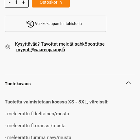
Ostoskoriin
Verkkokaupan hintahistoria
Kysyttävää? Tavoitat meidät sähköpostitse
myynti@saarenpaaoy.fi
Tuotekuvaus
Tuotetta valmistetaan koossa XS - 3XL, väreissä:
- meleerattu fl.keltainen/musta
- meleerattu fl.oranssi/musta
- meleerattu tumma navy/musta