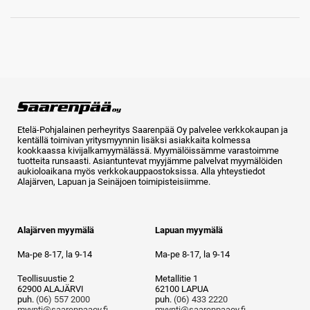
Etelä-Pohjalainen perheyritys Saarenpää Oy palvelee verkkokaupan ja
kentällä toimivan yritysmyynnin lisäksi asiakkaita kolmessa
kookkaassa kivijalkamyymälässä. Myymälöissämme varastoimme
tuotteita runsaasti. Asiantuntevat myyjämme palvelvat myymälöiden
aukioloaikana myös verkkokauppaostoksissa. Alla yhteystiedot
Alajärven, Lapuan ja Seinäjoen toimipisteisiimme.
Alajärven myymälä
Lapuan myymälä
Ma-pe 8-17, la 9-14
Ma-pe 8-17, la 9-14
Teollisuustie 2
Metallitie 1
62900 ALAJÄRVI
62100 LAPUA
puh.
(06) 557 2000
puh.
(06) 433 2220
myynti@saarenpaaoy.fi
myynti@saarenpaaoy.fi