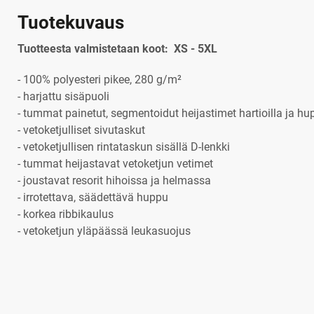
Tuotekuvaus
Tuotteesta valmistetaan koot: XS - 5XL
- 100% polyesteri pikee, 280 g/m²
- harjattu sisäpuoli
- tummat painetut, segmentoidut heijastimet hartioilla ja h
- vetoketjulliset sivutaskut
- vetoketjullisen rintataskun sisällä D-lenkki
- tummat heijastavat vetoketjun vetimet
- joustavat resorit hihoissa ja helmassa
- irrotettava, säädettävä huppu
- korkea ribbikaulus
- vetoketjun yläpäässä leukasuojus