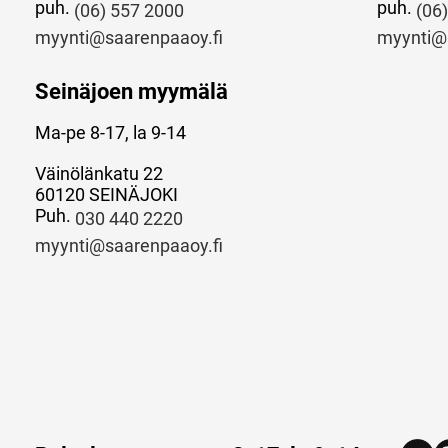
puh.
puh.
(06) 557 2000
(06
myynti@saarenpaaoy.fi
myynti@
Seinäjoen myymälä
Ma-pe 8-17, la 9-14
Väinölänkatu 22
60120 SEINÄJOKI
Puh.
030 440 2220
myynti@saarenpaaoy.fi