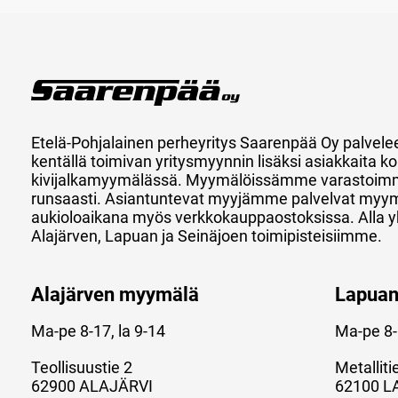
Etelä-Pohjalainen perheyritys Saarenpää Oy palvele
kentällä toimivan yritysmyynnin lisäksi asiakkaita
kivijalkamyymälässä. Myymälöissämme varastoimm
runsaasti. Asiantuntevat myyjämme palvelvat myy
aukioloaikana myös verkkokauppaostoksissa. Alla y
Alajärven, Lapuan ja Seinäjoen toimipisteisiimme.
Alajärven myymälä
Lapua
Ma-pe 8-17, la 9-14
Ma-pe 8-
Teollisuustie 2
Metalliti
62900 ALAJÄRVI
62100 L