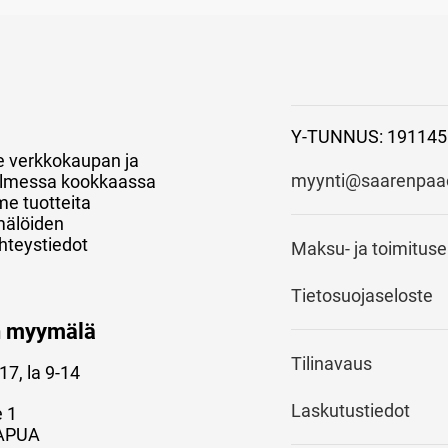
Y-TUNNUS: 191145
e verkkokaupan ja
myynti@saarenpaao
 kolmessa kookkaassa
e tuotteita
mälöiden
hteystiedot
Maksu- ja toimitus
Tietosuojaseloste
n myymälä
Tilinavaus
17, la 9-14
Laskutustiedot
e 1
APUA