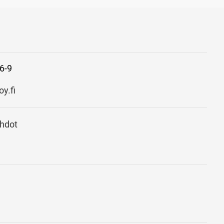
6-9
y.fi
ehdot