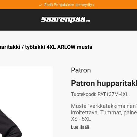
Etelä-Pohjalainen perheyritys
aritakki / työtakki 4XL ARLOW musta
Patron
Patron hupparitak
Tuotekoodi:
PAT137M-4XL
Musta "verkkatakkimainen" 
irroitettava. Tummat, paine
XS - 5XL
Lue lisää