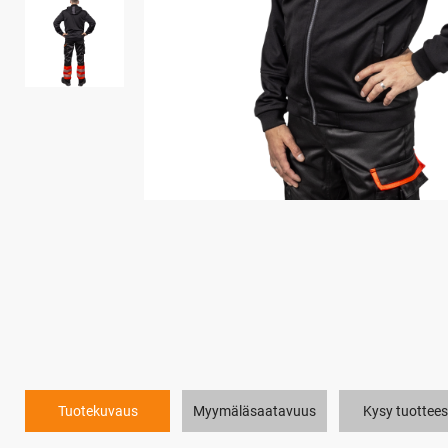
Tuotekuvaus
Myymäläsaatavuus
Kysy tuottees