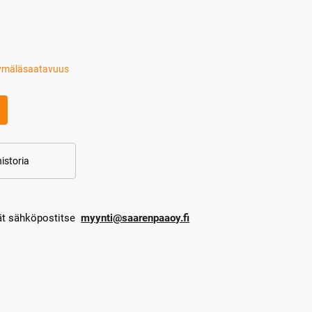
ymäläsaatavuus
istoria
dät sähköpostitse
myynti@saarenpaaoy.fi