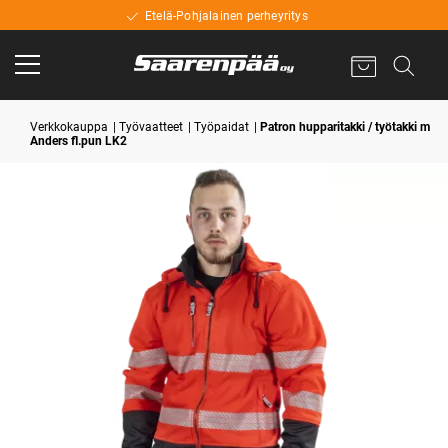
Etelä-Pohjalainen perheyritys
Verkkokauppa
Työvaatteet
Työpaidat
Patron hupparitakki / työtakki m
Anders fl.pun LK2