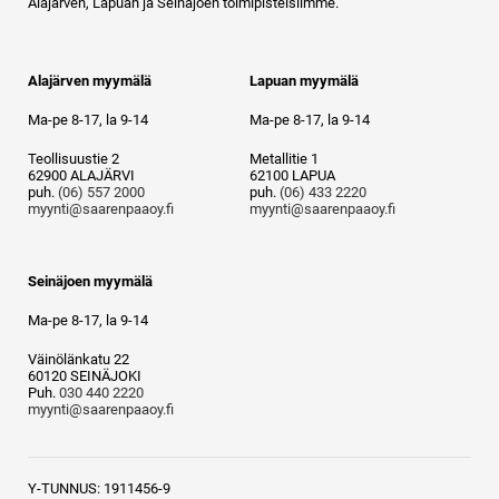
Alajärven, Lapuan ja Seinäjoen toimipisteisiimme.
Alajärven myymälä
Lapuan myymälä
Ma-pe 8-17, la 9-14
Ma-pe 8-17, la 9-14
Teollisuustie 2
Metallitie 1
62900 ALAJÄRVI
62100 LAPUA
puh.
(06) 557 2000
puh.
(06) 433 2220
myynti@saarenpaaoy.fi
myynti@saarenpaaoy.fi
Seinäjoen myymälä
Ma-pe 8-17, la 9-14
Väinölänkatu 22
60120 SEINÄJOKI
Puh.
030 440 2220
myynti@saarenpaaoy.fi
Y-TUNNUS: 1911456-9