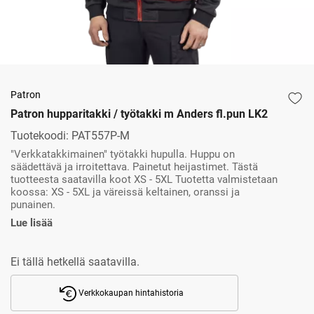
Patron
Patron hupparitakki / työtakki m Anders fl.pun LK2
Tuotekoodi:
PAT557P-M
"Verkkatakkimainen" työtakki hupulla. Huppu on
säädettävä ja irroitettava. Painetut heijastimet. Tästä
tuotteesta saatavilla koot XS - 5XL Tuotetta valmistetaan
koossa: XS - 5XL ja väreissä keltainen, oranssi ja
punainen.
Lue lisää
Ei tällä hetkellä saatavilla.
Verkkokaupan hintahistoria