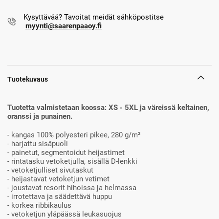
Kysyttävää? Tavoitat meidät sähköpostitse
myynti@saarenpaaoy.fi
Tuotekuvaus
Tuotetta valmistetaan koossa: XS - 5XL ja väreissä keltainen,
oranssi ja punainen.
- kangas 100% polyesteri pikee, 280 g/m²
- harjattu sisäpuoli
- painetut, segmentoidut heijastimet
- rintatasku vetoketjulla, sisällä D-lenkki
- vetoketjulliset sivutaskut
- heijastavat vetoketjun vetimet
- joustavat resorit hihoissa ja helmassa
- irrotettava ja säädettävä huppu
- korkea ribbikaulus
- vetoketjun yläpäässä leukasuojus