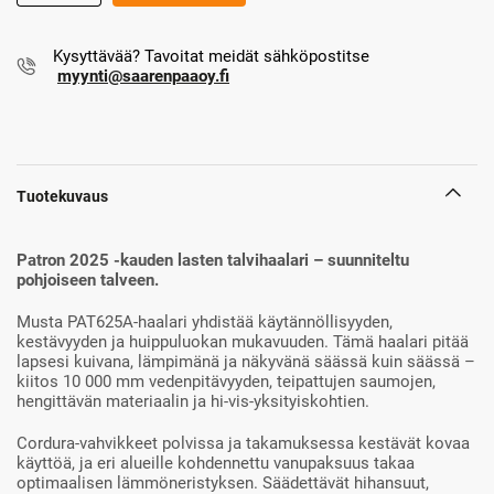
Kysyttävää? Tavoitat meidät sähköpostitse
myynti@saarenpaaoy.fi
Tuotekuvaus
Patron 2025 -kauden lasten talvihaalari – suunniteltu
pohjoiseen talveen.
Musta PAT625A-haalari yhdistää käytännöllisyyden,
kestävyyden ja huippuluokan mukavuuden. Tämä haalari pitää
lapsesi kuivana, lämpimänä ja näkyvänä säässä kuin säässä –
kiitos 10 000 mm vedenpitävyyden, teipattujen saumojen,
hengittävän materiaalin ja hi-vis-yksityiskohtien.
Cordura-vahvikkeet polvissa ja takamuksessa kestävät kovaa
käyttöä, ja eri alueille kohdennettu vanupaksuus takaa
optimaalisen lämmöneristyksen. Säädettävät hihansuut,