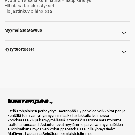
Vyötärön sisällä kuminauha + nappikiristys
Hihoissa tarrakiristykset
Heijastinkuvio hihoissa
Myymäläsaatavuus
Kysy tuotteesta
Etelä-Pohjalainen perheyritys Saarenpää Oy palvelee verkkokaupan ja
kentällä toimivan yritysmyynnin lisäksi asiakkaita kolmessa
kookkaassa kivijalkamyymälässä. Myymälöissämme varastoimme
tuotteita runsaasti. Asiantuntevat myyjämme palvelvat myymälöiden
aukioloaikana myös verkkokauppaostoksissa. Alla yhteystiedot
Alajärven, Lapuan ja Seinäjoen toimipisteisiimme.