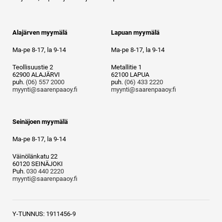
Alajärven myymälä
Lapuan myymälä
Ma-pe 8-17, la 9-14
Ma-pe 8-17, la 9-14
Teollisuustie 2
Metallitie 1
62900 ALAJÄRVI
62100 LAPUA
puh.
(06) 557 2000
puh.
(06) 433 2220
myynti@saarenpaaoy.fi
myynti@saarenpaaoy.fi
Seinäjoen myymälä
Ma-pe 8-17, la 9-14
Väinölänkatu 22
60120 SEINÄJOKI
Puh.
030 440 2220
myynti@saarenpaaoy.fi
Y-TUNNUS: 1911456-9