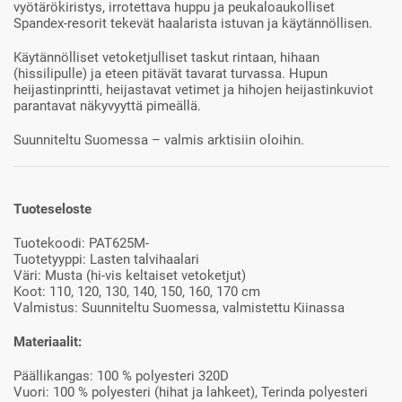
vyötärökiristys, irrotettava huppu ja peukaloaukolliset
Spandex-resorit tekevät haalarista istuvan ja käytännöllisen.
Käytännölliset vetoketjulliset taskut rintaan, hihaan
(hissilipulle) ja eteen pitävät tavarat turvassa. Hupun
heijastinprintti, heijastavat vetimet ja hihojen heijastinkuviot
parantavat näkyvyyttä pimeällä.
Suunniteltu Suomessa – valmis arktisiin oloihin.
Tuoteseloste
Tuotekoodi: PAT625M-
Tuotetyyppi: Lasten talvihaalari
Väri: Musta (hi-vis keltaiset vetoketjut)
Koot: 110, 120, 130, 140, 150, 160, 170 cm
Valmistus: Suunniteltu Suomessa, valmistettu Kiinassa
Materiaalit:
Päällikangas: 100 % polyesteri 320D
Vuori: 100 % polyesteri (hihat ja lahkeet), Terinda polyesteri