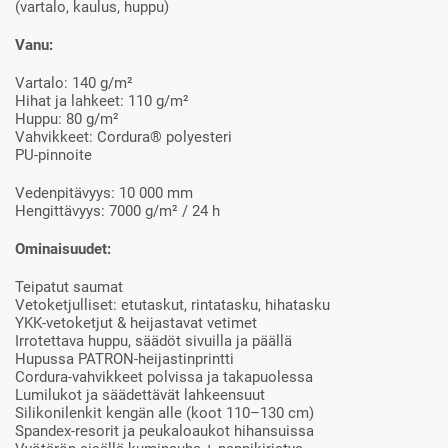
(vartalo, kaulus, huppu)
Vanu:
Vartalo: 140 g/m²
Hihat ja lahkeet: 110 g/m²
Huppu: 80 g/m²
Vahvikkeet: Cordura® polyesteri
PU-pinnoite
Vedenpitävyys: 10 000 mm
Hengittävyys: 7000 g/m² / 24 h
Ominaisuudet:
Teipatut saumat
Vetoketjulliset: etutaskut, rintatasku, hihatasku
YKK-vetoketjut & heijastavat vetimet
Irrotettava huppu, säädöt sivuilla ja päällä
Hupussa PATRON-heijastinprintti
Cordura-vahvikkeet polvissa ja takapuolessa
Lumilukot ja säädettävät lahkeensuut
Silikonilenkit kengän alle (koot 110–130 cm)
Spandex-resorit ja peukaloaukot hihansuissa