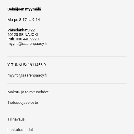
Seinäjoen myymälä
Ma-pe 8-17, la 9-14
Väinölänkatu 22
60120 SEINÄJOKI
Puh.
030 440 2220
myynti@saarenpaaoy.fi
Y-TUNNUS: 1911456-9
myynti@saarenpaaoy.fi
Maksu- ja toimitusehdot
Tietosuojaseloste
Tilinavaus
Laskutustiedot