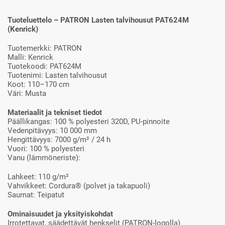
Tuoteluettelo – PATRON Lasten talvihousut PAT624M
(Kenrick)
Tuotemerkki: PATRON
Malli: Kenrick
Tuotekoodi: PAT624M
Tuotenimi: Lasten talvihousut
Koot: 110–170 cm
Väri: Musta
Materiaalit ja tekniset tiedot
Päällikangas: 100 % polyesteri 320D, PU-pinnoite
Vedenpitävyys: 10 000 mm
Hengittävyys: 7000 g/m² / 24 h
Vuori: 100 % polyesteri
Vanu (lämmöneriste):
Lahkeet: 110 g/m²
Vahvikkeet: Cordura® (polvet ja takapuoli)
Saumat: Teipatut
Ominaisuudet ja yksityiskohdat
Irrotettavat, säädettävät henkselit (PATRON-logolla)