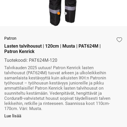
Patron
Lasten talvihousut | 120cm | Musta | PAT624M |
Patron Kenrick
Tuotekoodi:
PAT624M-120
Talvikauden 2025 uutuus! Patron Kenrick lasten
talvihousut (PAT624M) tuovat arkeen ja ulkoleikkeihin
samanlaista kestävyyttä kuin aikuisten IKH:n Patronin
työhousut – työhousun kestävyys junioreille ja pikku
ammattilaisille! Patron Kenrick lasten talvihousut on
suunniteltu kestämään. Vedenpitävät, hengittävät ja
Cordura®-vahvistetut housut sopivat täydellisesti talven
leikkeihin, retkille ja rinteeseen. Saannissa koot 110cm-
170cm. Väri: Musta.
Lue lisää