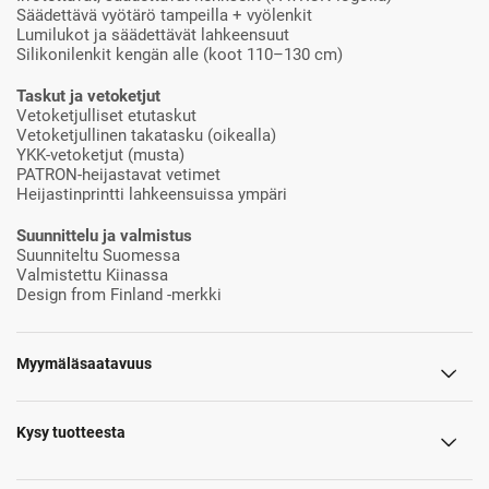
Säädettävä vyötärö tampeilla + vyölenkit
Lumilukot ja säädettävät lahkeensuut
Silikonilenkit kengän alle (koot 110–130 cm)
Taskut ja vetoketjut
Vetoketjulliset etutaskut
Vetoketjullinen takatasku (oikealla)
YKK-vetoketjut (musta)
PATRON-heijastavat vetimet
Heijastinprintti lahkeensuissa ympäri
Suunnittelu ja valmistus
Suunniteltu Suomessa
Valmistettu Kiinassa
Design from Finland -merkki
Myymäläsaatavuus
Kysy tuotteesta