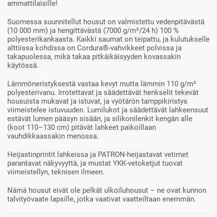
ammattilaisille!
Suomessa suunnitellut housut on valmistettu vedenpitävästä
(10 000 mm) ja hengittävästä (7000 g/m²/24 h) 100 %
polyesterikankaasta. Kaikki saumat on teipattu, ja kulutukselle
alttiissa kohdissa on Cordura®-vahvikkeet polvissa ja
takapuolessa, mikä takaa pitkäikäisyyden kovassakin
käytössä.
Lämmöneristyksestä vastaa kevyt mutta lämmin 110 g/m²
polyesterivanu. Irrotettavat ja säädettävät henkselit tekevät
housuista mukavat ja istuvat, ja vyötärön tamppikiristys
viimeistelee istuvuuden. Lumilukot ja säädettävät lahkeensuut
estävät lumen pääsyn sisään, ja silikonilenkit kengän alle
(koot 110–130 cm) pitävät lahkeet paikoillaan
vauhdikkaassakin menossa.
Heijastinprintit lahkeissa ja PATRON-heijastavat vetimet
parantavat näkyvyyttä, ja mustat YKK-vetoketjut tuovat
viimeistellyn, teknisen ilmeen.
Nämä housut eivät ole pelkät ulkoiluhousut – ne ovat kunnon
talvityövaate lapsille, jotka vaativat vaatteiltaan enemmän.