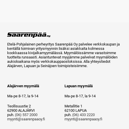
Etelä-Pohjalainen perheyritys Saarenpää Oy palvelee verkkokaupan ja
kentällä toimivan yritysmyynnin lisäksi asiakkaita kolmessa
kookkaassa kivijalkamyymälässä. Myymälöissämme varastoimme
tuotteita runsaasti. Asiantuntevat myyjämme palvelvat myymälöiden
aukioloaikana myös verkkokauppaostoksissa. Alla yhteystiedot
Alajärven, Lapuan ja Seinäjoen toimipisteisiimme.
Alajärven myymälä
Lapuan myymälä
Ma-pe 8-17, la 9-14
Ma-pe 8-17, la 9-14
Teollisuustie 2
Metallitie 1
62900 ALAJÄRVI
62100 LAPUA
puh.
(06) 557 2000
puh.
(06) 433 2220
myynti@saarenpaaoy.fi
myynti@saarenpaaoy.fi