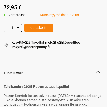
72,95 €
Varastossa
Katso myymäläsaatavuus
Ostoskoriin
Kysyttävää? Tavoitat meidät sähköpostitse
myynti@saarenpaaoy.fi
Tuotekuvaus
Talvikauden 2025 Patron uutuus lapsille!
Patron Kenrick lasten talvihousut (PAT624M) tuovat arkeen ja
ulkoleikkeihin samanlaista kestävyyttä kuin aikuisten
työhousut – työhousun kestävyys junioreille ja pikku