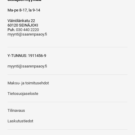
Ma-pe 8-17, la 9-14
Väinölänkatu 22
60120 SEINÄJOKI
Puh.
030 440 2220
myynti@saarenpaaoy.fi
Y-TUNNUS: 1911456-9
myynti@saarenpaaoy.fi
Maksu- ja toimitusehdot
Tietosuojaseloste
Tilinavaus
Laskutustiedot