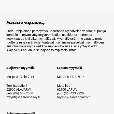
Etelä-Pohjalainen perheyritys Saarenpää Oy palvelee verkkokaupan ja
kentällä toimivan yritysmyynnin lisäksi asiakkaita kolmessa
kookkaassa kivijalkamyymälässä. Myymälöissämme varastoimme
tuotteita runsaasti. Asiantuntevat myyjämme palvelvat myymälöiden
aukioloaikana myös verkkokauppaostoksissa. Alla yhteystiedot
Alajärven, Lapuan ja Seinäjoen toimipisteisiimme.
Alajärven myymälä
Lapuan myymälä
Ma-pe 8-17, la 9-14
Ma-pe 8-17, la 9-14
Teollisuustie 2
Metallitie 1
62900 ALAJÄRVI
62100 LAPUA
puh.
(06) 557 2000
puh.
(06) 433 2220
myynti@saarenpaaoy.fi
myynti@saarenpaaoy.fi
Seinäjoen myymälä