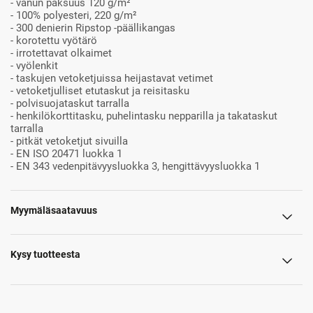
- vanun paksuus 120 g/m²
- 100% polyesteri, 220 g/m²
- 300 denierin Ripstop -päällikangas
- korotettu vyötärö
- irrotettavat olkaimet
- vyölenkit
- taskujen vetoketjuissa heijastavat vetimet
- vetoketjulliset etutaskut ja reisitasku
- polvisuojataskut tarralla
- henkilökorttitasku, puhelintasku nepparilla ja takataskut
tarralla
- pitkät vetoketjut sivuilla
- EN ISO 20471 luokka 1
- EN 343 vedenpitävyysluokka 3, hengittävyysluokka 1
Myymäläsaatavuus
Kysy tuotteesta