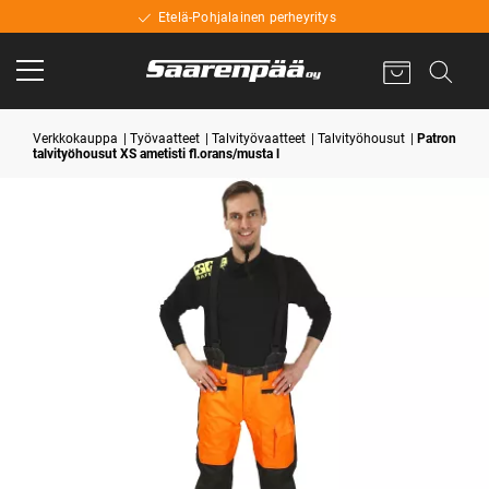
Etelä-Pohjalainen perheyritys
Verkkokauppa
Työvaatteet
Talvityövaatteet
Talvityöhousut
Patron
talvityöhousut XS ametisti fl.orans/musta l