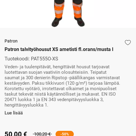
Patron
Patron talvityöhousut XS ametisti fl.orans/musta l
Tuotekoodi:
PAT555O-XS
Veden- ja tuulenpitävät, hengittävät housut tarjoavat
luotettavan suojan vaativiin olosuhteisiin. Teipatut
saumat ja 300 denierin Ripstop -päällikangas varmistavat
kestävyyden. Paksu tikkivuori (120 g/m²) tarjoaa lämpöä.
Korotettu vyötärö, irrotettavat olkaimet ja monipuoliset
taskut tekevät niistä käytännölliset ja mukavat. EN ISO
20471 luokka 1 ja EN 343 vedenpitävyysluokka 3,
hengittävyysluokka 1.
Lue lisää
50,00 €
100,20 €
-50%