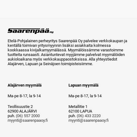
Etelä-Pohjalainen perheyritys Saarenpää Oy palvelee verkkokaupan ja
kentällä toimivan yritysmyynnin lisäksi asiakkaita kolmessa
kookkaassa kivijalkamyymälässä. Myymälöissämme varastoimme
tuotteita runsaasti. Asiantuntevat myyjämme palvelvat myymälöiden
aukioloaikana myös verkkokauppaostoksissa. Alla yhteystiedot
Alajärven, Lapuan ja Seinäjoen toimipisteisiimme.
Alajärven myymälä
Lapuan myymälä
Ma-pe 8-17, la 9-14
Ma-pe 8-17, la 9-14
Teollisuustie 2
Metallitie 1
62900 ALAJÄRVI
62100 LAPUA
puh.
(06) 557 2000
puh.
(06) 433 2220
myynti@saarenpaaoy.fi
myynti@saarenpaaoy.fi