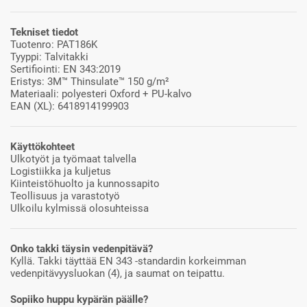
Tekniset tiedot
Tuotenro: PAT186K
Tyyppi: Talvitakki
Sertifiointi: EN 343:2019
Eristys: 3M™ Thinsulate™ 150 g/m²
Materiaali: polyesteri Oxford + PU-kalvo
EAN (XL): 6418914199903
Käyttökohteet
Ulkotyöt ja työmaat talvella
Logistiikka ja kuljetus
Kiinteistöhuolto ja kunnossapito
Teollisuus ja varastotyö
Ulkoilu kylmissä olosuhteissa
Onko takki täysin vedenpitävä?
Kyllä. Takki täyttää EN 343 -standardin korkeimman
vedenpitävyysluokan (4), ja saumat on teipattu.
Sopiiko huppu kypärän päälle?