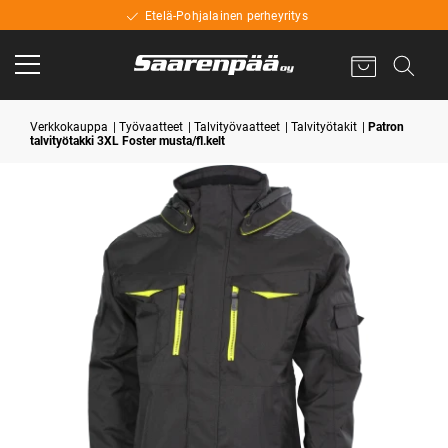
Etelä-Pohjalainen perheyritys
Verkkokauppa
Työvaatteet
Talvityövaatteet
Talvityötakit
Patron
talvityötakki 3XL Foster musta/fl.kelt