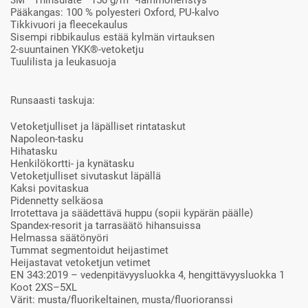
Pääkangas: 100 % polyesteri Oxford, PU-kalvo
Tikkivuori ja fleecekaulus
Sisempi ribbikaulus estää kylmän virtauksen
2-suuntainen YKK®-vetoketju
Tuulilista ja leukasuoja
Runsaasti taskuja:
Vetoketjulliset ja läpälliset rintataskut
Napoleon-tasku
Hihatasku
Henkilökortti- ja kynätasku
Vetoketjulliset sivutaskut läpällä
Kaksi povitaskua
Pidennetty selkäosa
Irrotettava ja säädettävä huppu (sopii kypärän päälle)
Spandex-resorit ja tarrasäätö hihansuissa
Helmassa säätönyöri
Tummat segmentoidut heijastimet
Heijastavat vetoketjun vetimet
EN 343:2019 – vedenpitävyysluokka 4, hengittävyysluokka 1
Koot 2XS–5XL
Värit: musta/fluorikeltainen, musta/fluorioranssi