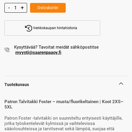
Ostoskoriin
Verkkokaupan hintahistoria
Kysyttävää? Tavoitat meidät sähköpostitse
myynti@saarenpaaoy.fi
Tuotekuvaus
Patron Talvitakki Foster – musta/fluorikeltainen | Koot 2XS–
5XL
Patron Foster -talvitakki on suunniteltu erityisesti käyttäjille,
jotka työskentelevät kylmissä ja vaihtelevissa
sääolosuhteissa ja tarvitsevat sekä lämpöä, suojaa että