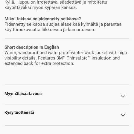
Kyllä. Huppu on irrotettava, säädettävä ja mitoitettu
käytettäväksi myös kypärän kanssa.
Miksi takissa on pidennetty selkäosa?
Pidennetty selkäosa suojaa alaselkää kylmältä ja parantaa
käyttömukavuutta liikkuessa ja kumartuessa.
Short description in English
Warm, windproof and waterproof winter work jacket with high-
visibility details. Features 3M™ Thinsulate™ insulation and
extended back for extra protection.
Myymäläsaatavuus
Kysy tuotteesta