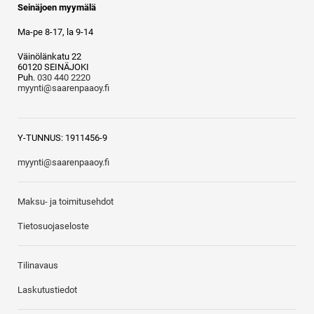
Seinäjoen myymälä
Ma-pe 8-17, la 9-14
Väinölänkatu 22
60120 SEINÄJOKI
Puh.
030 440 2220
myynti@saarenpaaoy.fi
Y-TUNNUS: 1911456-9
myynti@saarenpaaoy.fi
Maksu- ja toimitusehdot
Tietosuojaseloste
Tilinavaus
Laskutustiedot