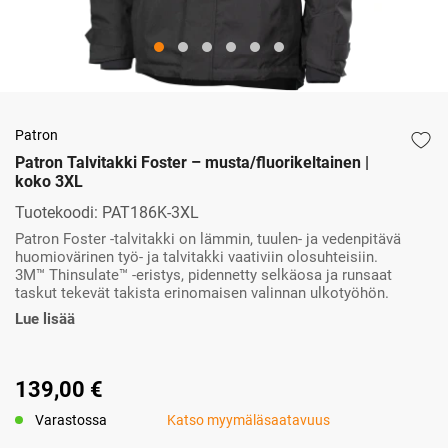
Patron
Patron Talvitakki Foster – musta/fluorikeltainen |
koko 3XL
Tuotekoodi:
PAT186K-3XL
Patron Foster -talvitakki on lämmin, tuulen- ja vedenpitävä
huomiovärinen työ- ja talvitakki vaativiin olosuhteisiin.
3M™ Thinsulate™ -eristys, pidennetty selkäosa ja runsaat
taskut tekevät takista erinomaisen valinnan ulkotyöhön.
Lue lisää
139,00 €
Varastossa
Katso myymäläsaatavuus