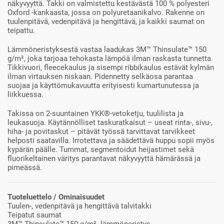
näkyvyyttä. Takki on valmistettu kestävästä 100 % polyesteri
Oxford -kankaasta, jossa on polyuretaanikalvo. Rakenne on
tuulenpitävä, vedenpitävä ja hengittävä, ja kaikki saumat on
teipattu.
Lämmöneristyksestä vastaa laadukas 3M™ Thinsulate™ 150
g/m², joka tarjoaa tehokasta lämpöä ilman raskasta tunnetta.
Tikkivuori, fleecekaulus ja sisempi ribbikaulus estävät kylmän
ilman virtauksen niskaan. Pidennetty selkäosa parantaa
suojaa ja käyttömukavuutta erityisesti kumartunutessa ja
liikkuessa.
Takissa on 2-suuntainen YKK®-vetoketju, tuulilista ja
leukasuoja. Käytännölliset taskuratkaisut – useat rinta-, sivu-,
hiha- ja povitaskut – pitävät työssä tarvittavat tarvikkeet
helposti saatavilla. Irrotettava ja säädettävä huppu sopii myös
kypärän päälle. Tummat, segmentoidut heijastimet sekä
fluorikeltainen väritys parantavat näkyvyyttä hämärässä ja
pimeässä.
Tuoteluettelo / Ominaisuudet
Tuulen-, vedenpitävä ja hengittävä talvitakki
Teipatut saumat
3M™ Thinsulate™ 150 g/m² -lämmöneristys