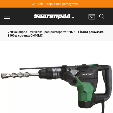
Etelä-Pohjalainen perheyritys
Verkkokauppa
Verkkokaupan poistopäivät 2026
HiKOKI poravasara
1100W sds-max DH40MC