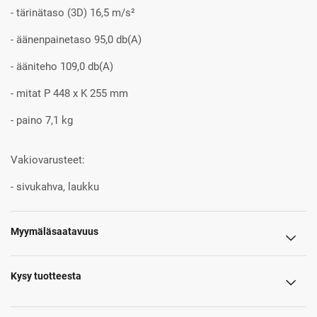
- tärinätaso (3D) 16,5 m/s²
- äänenpainetaso 95,0 db(A)
- ääniteho 109,0 db(A)
- mitat P 448 x K 255 mm
- paino 7,1 kg
Vakiovarusteet:
- sivukahva, laukku
Myymäläsaatavuus
Kysy tuotteesta