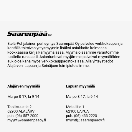
Etelä-Pohjalainen perheyritys Saarenpää Oy palvelee verkkokaupan ja
kentällä toimivan yritysmyynnin lisäksi asiakkaita kolmessa
kookkaassa kivijalkamyymälässä. Myymälöissämme varastoimme
tuotteita runsaasti. Asiantuntevat myyjämme palvelvat myymälöiden
aukioloaikana myös verkkokauppaostoksissa. Alla yhteystiedot
Alajärven, Lapuan ja Seinäjoen toimipisteisiimme.
Alajärven myymälä
Lapuan myymälä
Ma-pe 8-17, la 9-14
Ma-pe 8-17, la 9-14
Teollisuustie 2
Metallitie 1
62900 ALAJÄRVI
62100 LAPUA
puh.
(06) 557 2000
puh.
(06) 433 2220
myynti@saarenpaaoy.fi
myynti@saarenpaaoy.fi