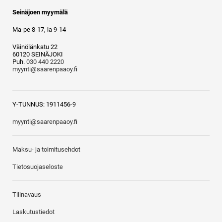
Seinäjoen myymälä
Ma-pe 8-17, la 9-14
Väinölänkatu 22
60120 SEINÄJOKI
Puh.
030 440 2220
myynti@saarenpaaoy.fi
Y-TUNNUS: 1911456-9
myynti@saarenpaaoy.fi
Maksu- ja toimitusehdot
Tietosuojaseloste
Tilinavaus
Laskutustiedot