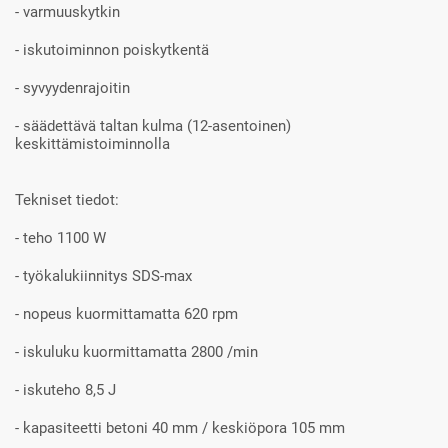
- varmuuskytkin
- iskutoiminnon poiskytkentä
- syvyydenrajoitin
- säädettävä taltan kulma (12-asentoinen)
keskittämistoiminnolla
Tekniset tiedot:
- teho 1100 W
- työkalukiinnitys SDS-max
- nopeus kuormittamatta 620 rpm
- iskuluku kuormittamatta 2800 /min
- iskuteho 8,5 J
- kapasiteetti betoni 40 mm / keskiöpora 105 mm