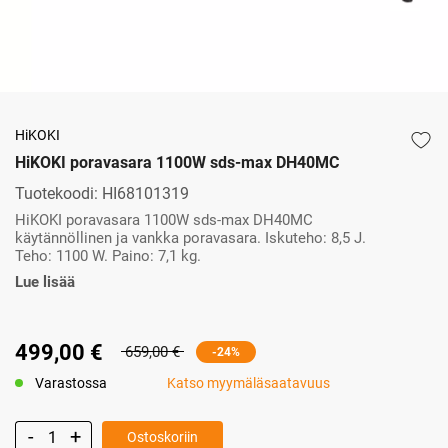
HiKOKI
HiKOKI poravasara 1100W sds-max DH40MC
Tuotekoodi:
HI68101319
HiKOKI poravasara 1100W sds-max DH40MC
käytännöllinen ja vankka poravasara. Iskuteho: 8,5 J.
Teho: 1100 W. Paino: 7,1 kg.
Lue lisää
499,00 €
659,00 €
-24%
Varastossa
Katso myymäläsaatavuus
Ostoskoriin