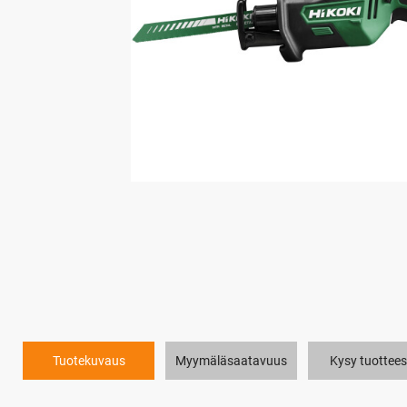
Tuotekuvaus
Myymäläsaatavuus
Kysy tuottees