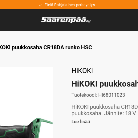
Etelä-Pohjalainen perheyritys
KOKI puukkosaha CR18DA runko HSC
HiKOKI
HiKOKI puukkosa
Tuotekoodi:
HI68011023
HiKOKI puukkosaha CR18DA
puukkosaha. Jännite: 18 V. 
Lue lisää