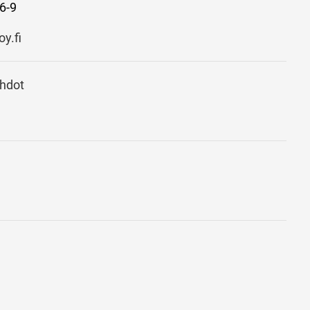
6-9
y.fi
ehdot