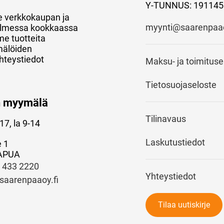
Y-TUNNUS: 191145
e verkkokaupan ja
myynti@saarenpaao
 kolmessa kookkaassa
e tuotteita
mälöiden
hteystiedot
Maksu- ja toimitus
Tietosuojaseloste
n myymälä
Tilinavaus
17, la 9-14
Laskutustiedot
e 1
APUA
) 433 2220
Yhteystiedot
saarenpaaoy.fi
Tilaa uutiskirje