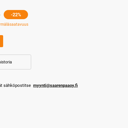
-22%
ymäläsaatavuus
istoria
dät sähköpostitse
myynti@saarenpaaoy.fi