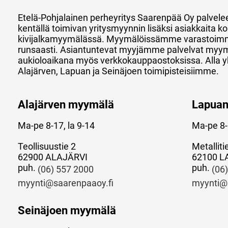
Etelä-Pohjalainen perheyritys Saarenpää Oy palvele
kentällä toimivan yritysmyynnin lisäksi asiakkaita
kivijalkamyymälässä. Myymälöissämme varastoimm
runsaasti. Asiantuntevat myyjämme palvelvat myy
aukioloaikana myös verkkokauppaostoksissa. Alla y
Alajärven, Lapuan ja Seinäjoen toimipisteisiimme.
Alajärven myymälä
Lapua
Ma-pe 8-17, la 9-14
Ma-pe 8-
Teollisuustie 2
Metalliti
62900 ALAJÄRVI
62100 L
puh.
puh.
(06) 557 2000
(06
myynti@saarenpaaoy.fi
myynti@
Seinäjoen myymälä