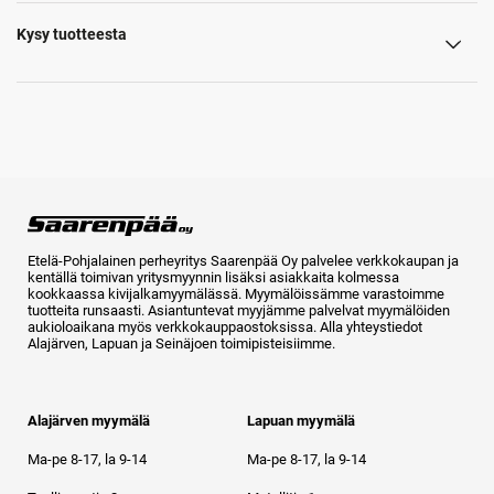
Kysy tuotteesta
Etelä-Pohjalainen perheyritys Saarenpää Oy palvelee verkkokaupan ja
kentällä toimivan yritysmyynnin lisäksi asiakkaita kolmessa
kookkaassa kivijalkamyymälässä. Myymälöissämme varastoimme
tuotteita runsaasti. Asiantuntevat myyjämme palvelvat myymälöiden
aukioloaikana myös verkkokauppaostoksissa. Alla yhteystiedot
Alajärven, Lapuan ja Seinäjoen toimipisteisiimme.
Alajärven myymälä
Lapuan myymälä
Ma-pe 8-17, la 9-14
Ma-pe 8-17, la 9-14