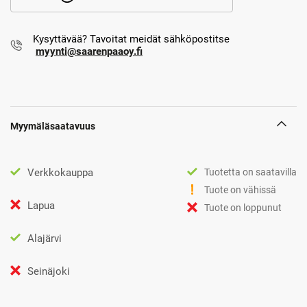
Kysyttävää? Tavoitat meidät sähköpostitse
myynti@saarenpaaoy.fi
Myymäläsaatavuus
Verkkokauppa
Tuotetta on saatavilla
Tuote on vähissä
Lapua
Tuote on loppunut
Alajärvi
Seinäjoki