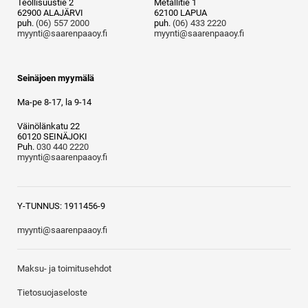
Teollisuustie 2
Metallitie 1
62900 ALAJÄRVI
62100 LAPUA
puh.
(06) 557 2000
puh.
(06) 433 2220
myynti@saarenpaaoy.fi
myynti@saarenpaaoy.fi
Seinäjoen myymälä
Ma-pe 8-17, la 9-14
Väinölänkatu 22
60120 SEINÄJOKI
Puh.
030 440 2220
myynti@saarenpaaoy.fi
Y-TUNNUS: 1911456-9
myynti@saarenpaaoy.fi
Maksu- ja toimitusehdot
Tietosuojaseloste