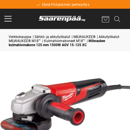
Etelä-Pohjalainen perheyritys
Verkkokauppa
Sähkö- ja akkutyökalut
MILWAUKEE®
Akkutyökalut
MILWAUKEE® M18™
Kulmahiomakoneet M18™
Milwaukee
kulmahiomakone 125 mm 1500W AGV 15-125 XC