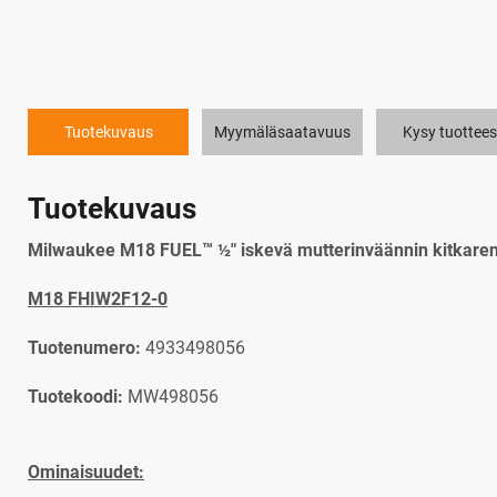
Tuotekuvaus
Myymäläsaatavuus
Kysy tuottees
Tuotekuvaus
Milwaukee M18 FUEL™ ½″ iskevä mutterinväännin kitkaren
M18 FHIW2F12-0
Tuotenumero:
4933498056
Tuotekoodi:
MW498056
Ominaisuudet: