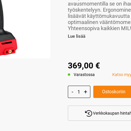
avausmomentilla se on iha
työskentelyyn. Ergonomine
lisäävät käyttömukavuutta 
optimaalinen vääntömoment
Yhteensopiva kaikkien MI
Lue lisää
369,00 €
Varastossa
Katso my
Ostoskoriin
Verkkokaupan hintah