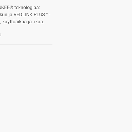
KEE®-teknologiaa:
kun ja REDLINK PLUS™ -
käyttöaikaa ja -ikää.
a.