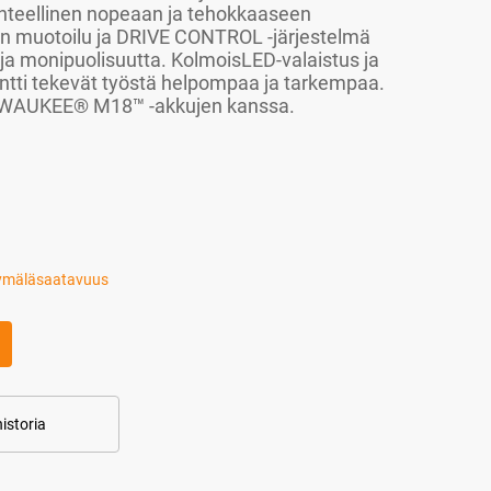
nteellinen nopeaan ja tehokkaaseen
n muotoilu ja DRIVE CONTROL -järjestelmä
ja monipuolisuutta. KolmoisLED-valaistus ja
ti tekevät työstä helpompaa ja tarkempaa.
LWAUKEE® M18™ -akkujen kanssa.
ymäläsaatavuus
istoria