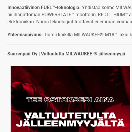
Innovaatiivinen FUEL™-teknologia:
Yhdistää kolme MILWAU
hiiliharjattoman POWERSTATE™-moottorin, REDLITHIUM™-a
elektroniikan. Nämä teknologiat tuottavat enemmän voimaa, 
Yhteensopivuus:
Toimii kaikilla MILWAUKEE® M18™ -akuill
Saarenpää Oy | Valtuutettu MILWAUKEE ® jälleenmyyjä