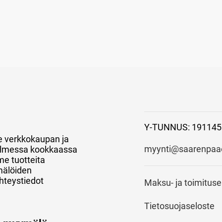
Y-TUNNUS: 191145
e verkkokaupan ja
myynti@saarenpaao
 kolmessa kookkaassa
e tuotteita
mälöiden
hteystiedot
Maksu- ja toimitus
Tietosuojaseloste