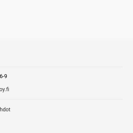
6-9
y.fi
ehdot