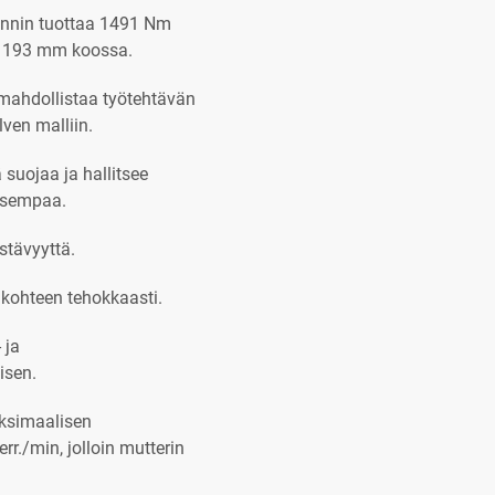
ännin tuottaa 1491 Nm
 193 mm koossa.
mahdollistaa työtehtävän
ven malliin.
 suojaa ja hallitsee
lisempaa.
stävyyttä.
kohteen tehokkaasti.
 ja
isen.
aksimaalisen
rr./min, jolloin mutterin