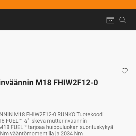
inväännin M18 FHIW2F12-0
NIN M18 FHIW2F12-0 RUNKO Tuotekoodi
 FUEL™ ½″ iskevä mutterinväännin
 M18 FUEL™ tarjoaa huippuluokan suorituskykyä
 Nm vääntömomentilla ja 2034 Nm