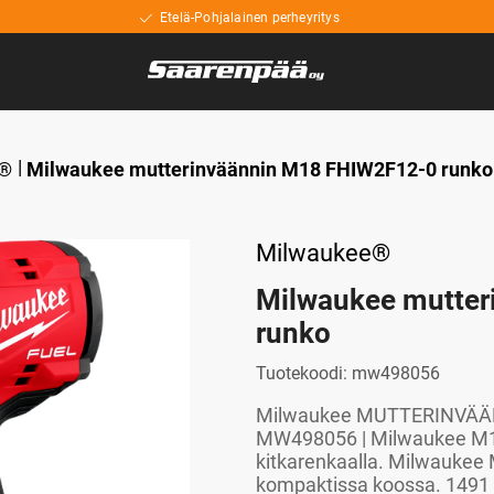
Etelä-Pohjalainen perheyritys
®
Milwaukee mutterinväännin M18 FHIW2F12-0 runko
Milwaukee®
Milwaukee mutter
runko
Tuotekoodi:
mw498056
Milwaukee MUTTERINVÄÄN
MW498056 | Milwaukee M18
kitkarenkaalla. Milwaukee
kompaktissa koossa. 1491