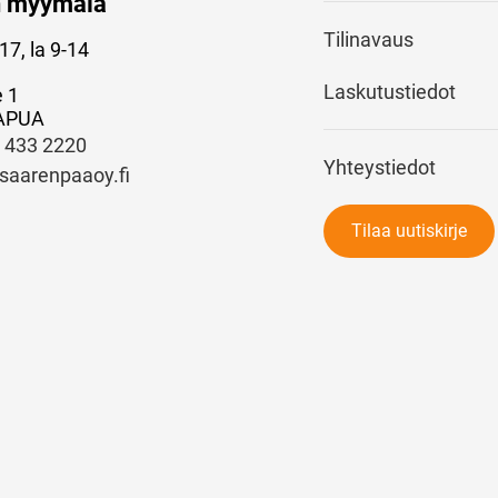
n myymälä
Tilinavaus
17, la 9-14
Laskutustiedot
e 1
APUA
) 433 2220
Yhteystiedot
saarenpaaoy.fi
Tilaa uutiskirje