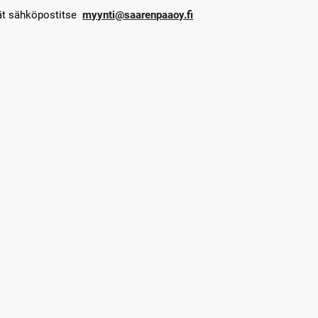
dät sähköpostitse
myynti@saarenpaaoy.fi