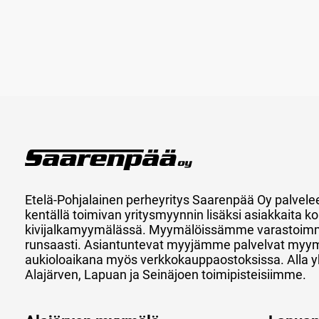
Etelä-Pohjalainen perheyritys Saarenpää Oy palvele
kentällä toimivan yritysmyynnin lisäksi asiakkaita
kivijalkamyymälässä. Myymälöissämme varastoimm
runsaasti. Asiantuntevat myyjämme palvelvat myy
aukioloaikana myös verkkokauppaostoksissa. Alla y
Alajärven, Lapuan ja Seinäjoen toimipisteisiimme.