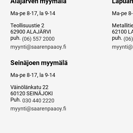
Alajärven myymälä
Lapua
Ma-pe 8-17, la 9-14
Ma-pe 8-
Teollisuustie 2
Metalliti
62900 ALAJÄRVI
62100 L
puh.
puh.
(06) 557 2000
(06
myynti@saarenpaaoy.fi
myynti@
Seinäjoen myymälä
Ma-pe 8-17, la 9-14
Väinölänkatu 22
60120 SEINÄJOKI
Puh.
030 440 2220
myynti@saarenpaaoy.fi