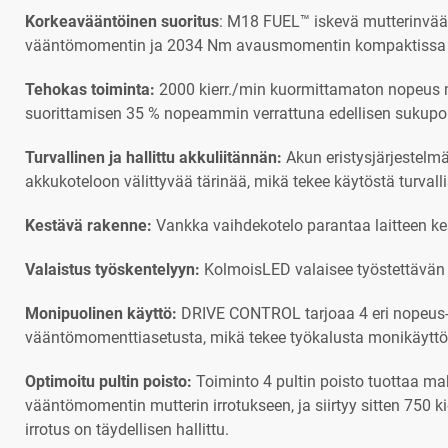
Korkeavääntöinen suoritus
: M18 FUEL™ iskevä mutterinvä
vääntömomentin ja 2034 Nm avausmomentin kompaktissa
Tehokas toiminta:
2000 kierr./min kuormittamaton nopeus 
suorittamisen 35 % nopeammin verrattuna edellisen sukupol
Turvallinen ja hallittu akkuliitännän:
Akun eristysjärjestelmä
akkukoteloon välittyvää tärinää, mikä tekee käytöstä turval
Kestävä rakenne:
Vankka vaihdekotelo parantaa laitteen ke
Valaistus työskentelyyn:
KolmoisLED valaisee työstettävän 
Monipuolinen käyttö:
DRIVE CONTROL tarjoaa 4 eri nopeus-
vääntömomenttiasetusta, mikä tekee työkalusta monikäyttö
Optimoitu pultin poisto:
Toiminto 4 pultin poisto tuottaa m
vääntömomentin mutterin irrotukseen, ja siirtyy sitten 750 kie
irrotus on täydellisen hallittu.