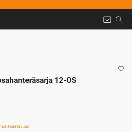
sahanteräsarja 12-OS
ymäläsaatavuus