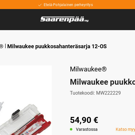
Etelä-Pohjalainen perheyritys
®
Milwaukee puukkosahanteräsarja 12-OS
Milwaukee®
Milwaukee puukko
Tuotekoodi:
MW222229
54,90 €
Varastossa
Katso my