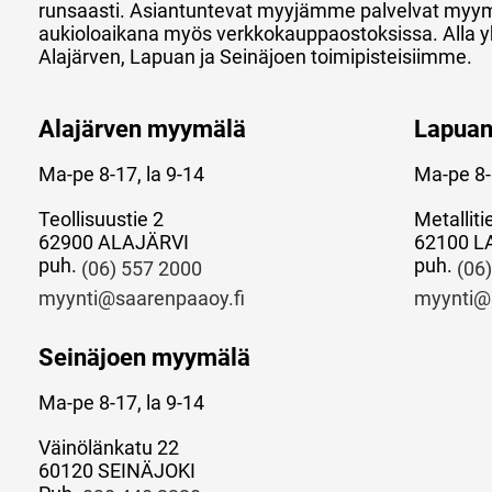
runsaasti. Asiantuntevat myyjämme palvelvat myy
aukioloaikana myös verkkokauppaostoksissa. Alla y
Alajärven, Lapuan ja Seinäjoen toimipisteisiimme.
Alajärven myymälä
Lapua
Ma-pe 8-17, la 9-14
Ma-pe 8-
Teollisuustie 2
Metalliti
62900 ALAJÄRVI
62100 L
puh.
puh.
(06) 557 2000
(06
myynti@saarenpaaoy.fi
myynti@
Seinäjoen myymälä
Ma-pe 8-17, la 9-14
Väinölänkatu 22
60120 SEINÄJOKI