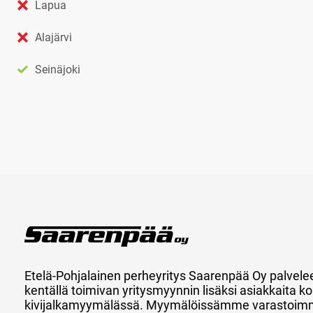
Lapua
Alajärvi
Seinäjoki
Etelä-Pohjalainen perheyritys Saarenpää Oy palvele
kentällä toimivan yritysmyynnin lisäksi asiakkaita
kivijalkamyymälässä. Myymälöissämme varastoimm