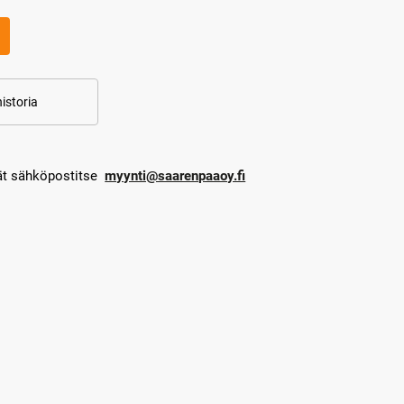
istoria
dät sähköpostitse
myynti@saarenpaaoy.fi