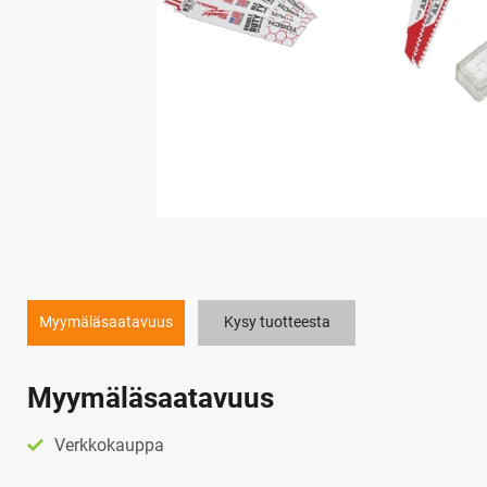
Myymäläsaatavuus
Kysy tuotteesta
Myymäläsaatavuus
Verkkokauppa