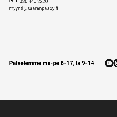
Puh.
030 440 2220
myynti@saarenpaaoy.fi
Palvelemme ma-pe 8-17, la 9-14