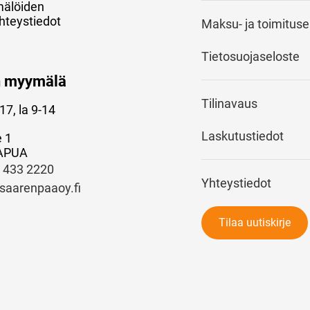
mälöiden
hteystiedot
Maksu- ja toimitus
Tietosuojaseloste
n myymälä
Tilinavaus
17, la 9-14
Laskutustiedot
e 1
APUA
) 433 2220
Yhteystiedot
saarenpaaoy.fi
Tilaa uutiskirje