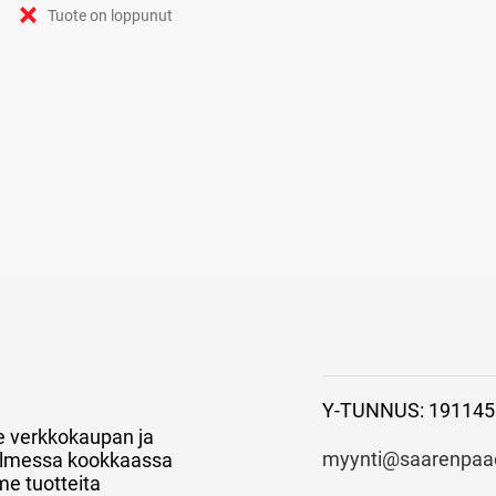
Tuote on loppunut
Y-TUNNUS: 191145
e verkkokaupan ja
myynti@saarenpaao
 kolmessa kookkaassa
e tuotteita