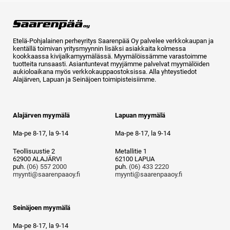
Etelä-Pohjalainen perheyritys Saarenpää Oy palvelee verkkokaupan ja
kentällä toimivan yritysmyynnin lisäksi asiakkaita kolmessa
kookkaassa kivijalkamyymälässä. Myymälöissämme varastoimme
tuotteita runsaasti. Asiantuntevat myyjämme palvelvat myymälöiden
aukioloaikana myös verkkokauppaostoksissa. Alla yhteystiedot
Alajärven, Lapuan ja Seinäjoen toimipisteisiimme.
Alajärven myymälä
Lapuan myymälä
Ma-pe 8-17, la 9-14
Ma-pe 8-17, la 9-14
Teollisuustie 2
Metallitie 1
62900 ALAJÄRVI
62100 LAPUA
puh.
(06) 557 2000
puh.
(06) 433 2220
myynti@saarenpaaoy.fi
myynti@saarenpaaoy.fi
Seinäjoen myymälä
Ma-pe 8-17, la 9-14