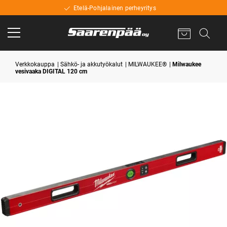
Etelä-Pohjalainen perheyritys
Verkkokauppa
Sähkö- ja akkutyökalut
MILWAUKEE®
Milwaukee
vesivaaka DIGITAL 120 cm