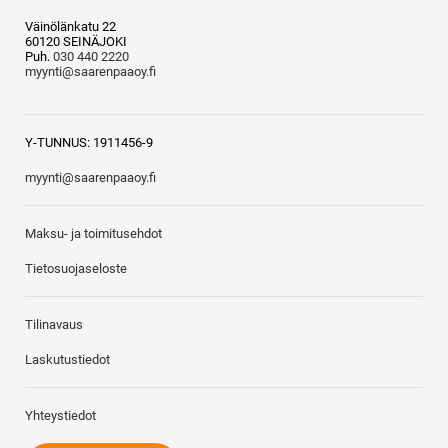
Väinölänkatu 22
60120 SEINÄJOKI
Puh.
030 440 2220
myynti@saarenpaaoy.fi
Y-TUNNUS: 1911456-9
myynti@saarenpaaoy.fi
Maksu- ja toimitusehdot
Tietosuojaseloste
Tilinavaus
Laskutustiedot
Yhteystiedot